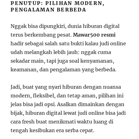
PENUTUP: PILIHAN MODERN,
PENGALAMAN BERBEDA
Nggak bisa dipungkiri, dunia hiburan digital
terus berkembang pesat.
Mawar500 resmi
hadir sebagai salah satu bukti kalau judi online
udah melangkah lebih jauh: nggak cuma
sekadar main, tapi juga soal kenyamanan,
keamanan, dan pengalaman yang berbeda.
Jadi, buat yang nyari hiburan dengan nuansa
modern, fleksibel, dan tetap aman, pilihan ini
jelas bisa jadi opsi. Asalkan dimainkan dengan
bijak, hiburan digital lewat judi online bisa jadi
cara fresh buat menikmati waktu luang di
tengah kesibukan era serba cepat.