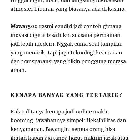
tinggal login, main, dan langsung merasakan
atmosfer hiburan yang biasanya ada di kasino.
Mawar500 resmi
sendiri jadi contoh gimana
inovasi digital bisa bikin suasana permainan
jadi lebih modern. Nggak cuma soal tampilan
yang menarik, tapi juga teknologi keamanan
dan transparansi yang bikin pengguna merasa
aman.
KENAPA BANYAK YANG TERTARIK?
Kalau ditanya kenapa judi online makin
booming, jawabannya simpel: fleksibilitas dan
kenyamanan. Bayangin, semua orang bisa
ikutan kapan aja tanpa harus mikirin jarak atau