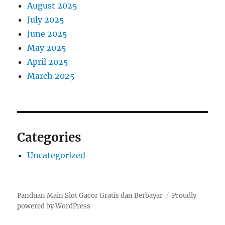
August 2025
July 2025
June 2025
May 2025
April 2025
March 2025
Categories
Uncategorized
Panduan Main Slot Gacor Gratis dan Berbayar
Proudly
powered by WordPress