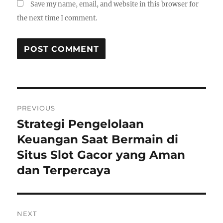
Save my name, email, and website in this browser for
the next time I comment.
Post
PREVIOUS
navigation
Strategi Pengelolaan
Previous
post:
Keuangan Saat Bermain di
Situs Slot Gacor yang Aman
dan Terpercaya
NEXT