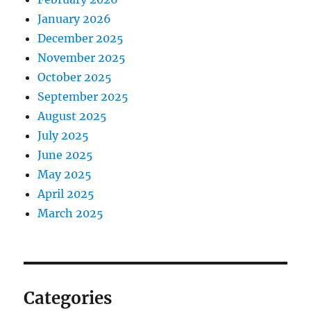
January 2026
December 2025
November 2025
October 2025
September 2025
August 2025
July 2025
June 2025
May 2025
April 2025
March 2025
Categories