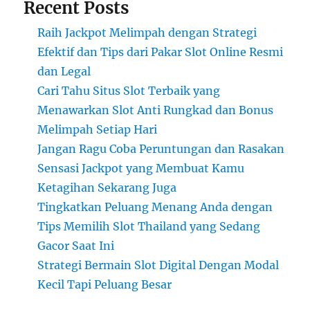
Recent Posts
Raih Jackpot Melimpah dengan Strategi
Efektif dan Tips dari Pakar Slot Online Resmi
dan Legal
Cari Tahu Situs Slot Terbaik yang
Menawarkan Slot Anti Rungkad dan Bonus
Melimpah Setiap Hari
Jangan Ragu Coba Peruntungan dan Rasakan
Sensasi Jackpot yang Membuat Kamu
Ketagihan Sekarang Juga
Tingkatkan Peluang Menang Anda dengan
Tips Memilih Slot Thailand yang Sedang
Gacor Saat Ini
Strategi Bermain Slot Digital Dengan Modal
Kecil Tapi Peluang Besar