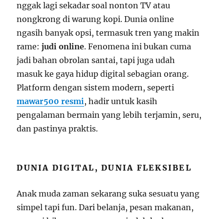
nggak lagi sekadar soal nonton TV atau
nongkrong di warung kopi. Dunia online
ngasih banyak opsi, termasuk tren yang makin
rame:
judi online
. Fenomena ini bukan cuma
jadi bahan obrolan santai, tapi juga udah
masuk ke gaya hidup digital sebagian orang.
Platform dengan sistem modern, seperti
mawar500 resmi
, hadir untuk kasih
pengalaman bermain yang lebih terjamin, seru,
dan pastinya praktis.
DUNIA DIGITAL, DUNIA FLEKSIBEL
Anak muda zaman sekarang suka sesuatu yang
simpel tapi fun. Dari belanja, pesan makanan,