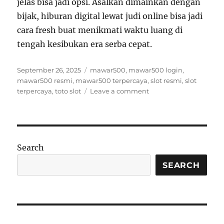
jelas bisa jadi opsi. Asalkan dimainkan dengan
bijak, hiburan digital lewat judi online bisa jadi
cara fresh buat menikmati waktu luang di
tengah kesibukan era serba cepat.
Posted
Tags
September 26, 2025
mawar500
,
mawar500 login
,
on
mawar500 resmi
,
mawar500 terpercaya
,
slot resmi
,
slot
on
terpercaya
,
toto slot
Leave a comment
Strategi
Cerdas
Menikmati
Hiburan
Digital
Search
Tanpa
Ribet
SEARCH