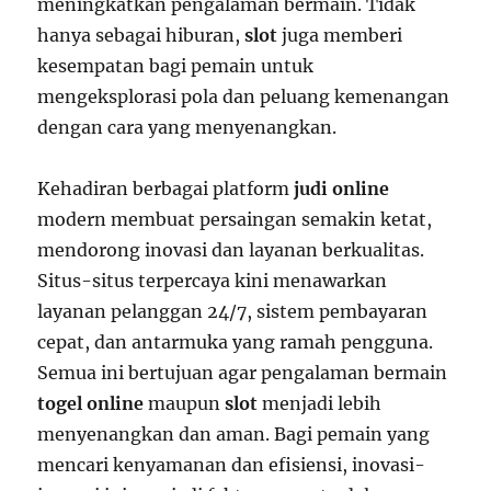
meningkatkan pengalaman bermain. Tidak
hanya sebagai hiburan,
slot
juga memberi
kesempatan bagi pemain untuk
mengeksplorasi pola dan peluang kemenangan
dengan cara yang menyenangkan.
Kehadiran berbagai platform
judi online
modern membuat persaingan semakin ketat,
mendorong inovasi dan layanan berkualitas.
Situs-situs terpercaya kini menawarkan
layanan pelanggan 24/7, sistem pembayaran
cepat, dan antarmuka yang ramah pengguna.
Semua ini bertujuan agar pengalaman bermain
togel online
maupun
slot
menjadi lebih
menyenangkan dan aman. Bagi pemain yang
mencari kenyamanan dan efisiensi, inovasi-