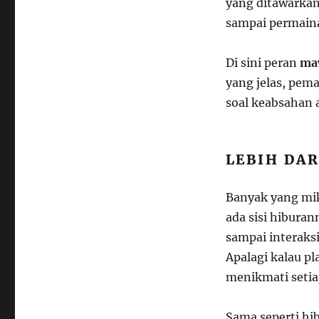
yang ditawarkan
sampai permaina
Di sini peran
ma
yang jelas, pem
soal keabsahan 
LEBIH DAR
Banyak yang miki
ada sisi hiburan
sampai interaks
Apalagi kalau p
menikmati setia
Sama seperti hi