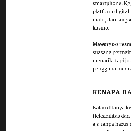
smartphone. Ngga
platform digital
main, dan langs
kasino.
Mawar500 resm
suasana permain
menarik, tapi j
pengguna meras
KENAPA B
Kalau ditanya k
fleksibilitas d
aja tanpa harus 