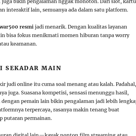
 juga bikin pengalaman nggak monoton. Dari slot, kartu
n interaktif lain, semuanya ada dalam satu platform.
war500 resmi
jadi menarik. Dengan kualitas layanan
ain bisa fokus menikmati momen hiburan tanpa worry
atau keamanan.
I SEKADAR MAIN
r judi online itu cuma soal menang atau kalah. Padahal
nya juga. Suasana kompetisi, sensasi menunggu hasil,
i dengan pemain lain bikin pengalaman jadi lebih lengka
latformnya terpercaya, rasanya makin tenang buat
p putaran permainan.
buran digital lain—kayak nonton film streaming atau