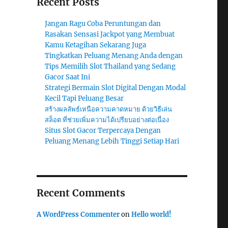
Recent Posts
Jangan Ragu Coba Peruntungan dan
Rasakan Sensasi Jackpot yang Membuat
Kamu Ketagihan Sekarang Juga
Tingkatkan Peluang Menang Anda dengan
Tips Memilih Slot Thailand yang Sedang
Gacor Saat Ini
Strategi Bermain Slot Digital Dengan Modal
Kecil Tapi Peluang Besar
สร้างผลลัพธ์เหนือความคาดหมาย ด้วยวิธีเล่น
สล็อต ที่ช่วยเพิ่มความได้เปรียบอย่างต่อเนื่อง
Situs Slot Gacor Terpercaya Dengan
Peluang Menang Lebih Tinggi Setiap Hari
Recent Comments
A WordPress Commenter
on
Hello world!