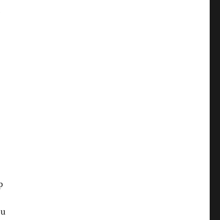
e
p
tu