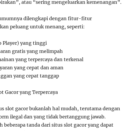
rakan”, atau “sering mengeluarkan kemenangan”.
r umumnya dilengkapi dengan fitur-fitur
kan peluang untuk menang, seperti:
 Player) yang tinggi
aran gratis yang melimpah
ainan yang terpercaya dan terkenal
yaran yang cepat dan aman
nggan yang cepat tanggap
Slot Gacor yang Terpercaya
s slot gacor bukanlah hal mudah, terutama dengan
orm ilegal dan yang tidak bertanggung jawab.
ah beberapa tanda dari situs slot gacor yang dapat