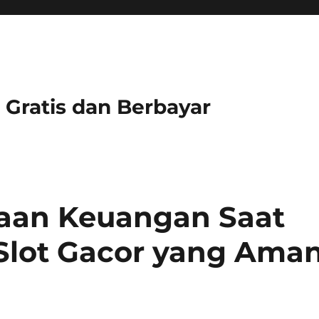
 Gratis dan Berbayar
laan Keuangan Saat
 Slot Gacor yang Ama