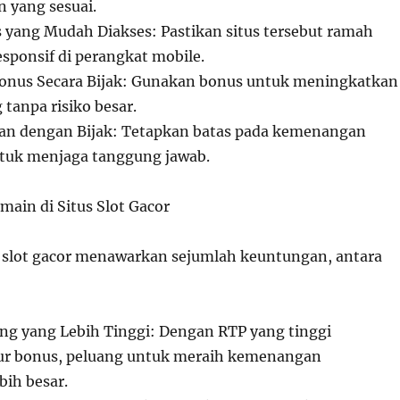
n yang sesuai.
 yang Mudah Diakses: Pastikan situs tersebut ramah
sponsif di perangkat mobile.
onus Secara Bijak: Gunakan bonus untuk meningkatkan
tanpa risiko besar.
an dengan Bijak: Tetapkan batas pada kemenangan
tuk menjaga tanggung jawab.
ain di Situs Slot Gacor
s slot gacor menawarkan sejumlah keuntungan, antara
g yang Lebih Tinggi: Dengan RTP yang tinggi
tur bonus, peluang untuk meraih kemenangan
bih besar.