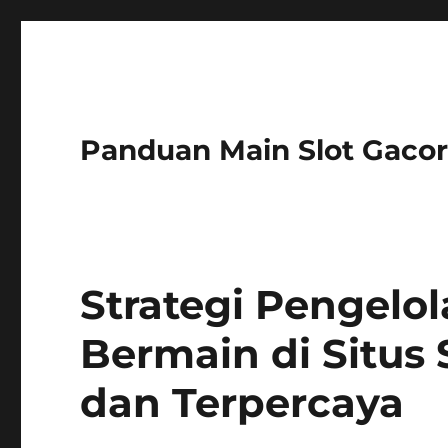
Panduan Main Slot Gacor
Strategi Pengelo
Bermain di Situs
dan Terpercaya