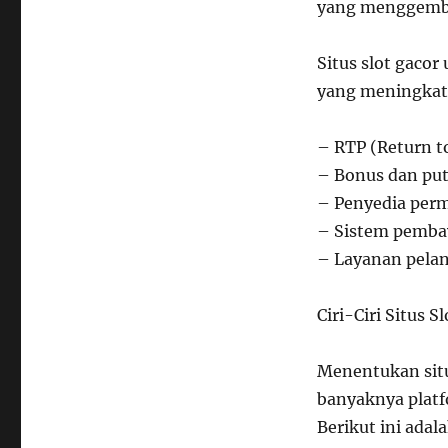
yang menggembi
Situs slot gaco
yang meningkat
– RTP (Return to
– Bonus dan put
– Penyedia perm
– Sistem pemba
– Layanan pela
Ciri-Ciri Situs 
Menentukan situ
banyaknya platf
Berikut ini adal