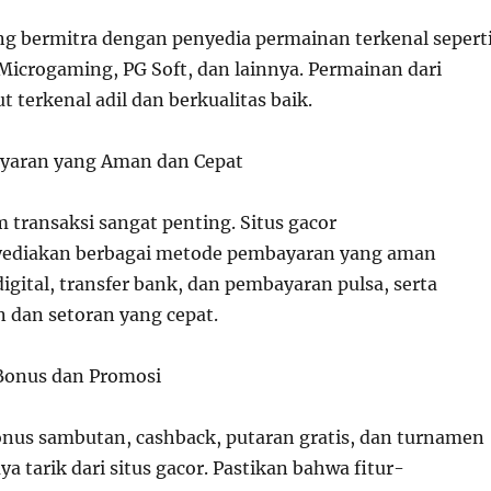
ang bermitra dengan penyedia permainan terkenal sepert
 Microgaming, PG Soft, dan lainnya. Permainan dari
t terkenal adil dan berkualitas baik.
ayaran yang Aman dan Cepat
transaksi sangat penting. Situs gacor
yediakan berbagai metode pembayaran yang aman
igital, transfer bank, dan pembayaran pulsa, serta
n dan setoran yang cepat.
 Bonus dan Promosi
onus sambutan, cashback, putaran gratis, dan turnamen
ya tarik dari situs gacor. Pastikan bahwa fitur-