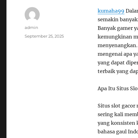
kumaha99
Dalam
semakin banyak 
Author
admin
Banyak gamer y
Posted
September 25, 2025
kemungkinan me
on
menyenangkan. 
mengenai apa yan
yang dapat diper
terbaik yang d
Apa Itu Situs Sl
Situs slot gacor
sering kali me
yang konsisten k
bahasa gaul Ind