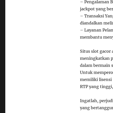
– Pengalaman Be
jackpot yang be
– Transaksi Yan
diandalkan meli
– Layanan Pelan
membantu menyel
Situs slot gacor
meningkatkan p
dalam bermain sl
Untuk memperole
memiliki lisens
RTP yang tinggi
Ingatlah, perjud
yang bertanggu