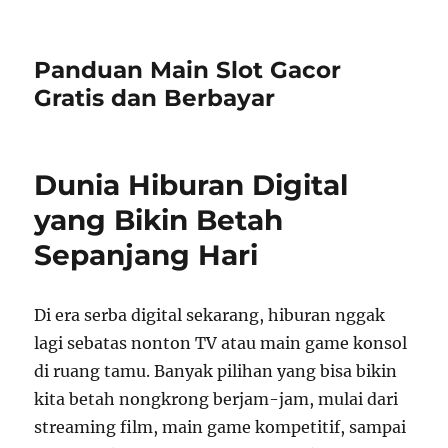
Panduan Main Slot Gacor
Gratis dan Berbayar
Dunia Hiburan Digital
yang Bikin Betah
Sepanjang Hari
Di era serba digital sekarang, hiburan nggak
lagi sebatas nonton TV atau main game konsol
di ruang tamu. Banyak pilihan yang bisa bikin
kita betah nongkrong berjam-jam, mulai dari
streaming film, main game kompetitif, sampai