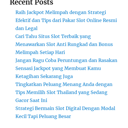
Recent Posts
Raih Jackpot Melimpah dengan Strategi
Efektif dan Tips dari Pakar Slot Online Resmi
dan Legal
Cari Tahu Situs Slot Terbaik yang
Menawarkan Slot Anti Rungkad dan Bonus
Melimpah Setiap Hari
Jangan Ragu Coba Peruntungan dan Rasakan
Sensasi Jackpot yang Membuat Kamu
Ketagihan Sekarang Juga
Tingkatkan Peluang Menang Anda dengan
Tips Memilih Slot Thailand yang Sedang
Gacor Saat Ini
Strategi Bermain Slot Digital Dengan Modal
Kecil Tapi Peluang Besar