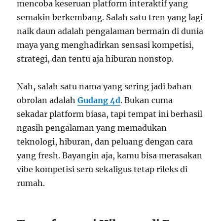
mencoba keseruan platform interaktif yang
semakin berkembang. Salah satu tren yang lagi
naik daun adalah pengalaman bermain di dunia
maya yang menghadirkan sensasi kompetisi,
strategi, dan tentu aja hiburan nonstop.
Nah, salah satu nama yang sering jadi bahan
obrolan adalah
Gudang 4d
. Bukan cuma
sekadar platform biasa, tapi tempat ini berhasil
ngasih pengalaman yang memadukan
teknologi, hiburan, dan peluang dengan cara
yang fresh. Bayangin aja, kamu bisa merasakan
vibe kompetisi seru sekaligus tetap rileks di
rumah.