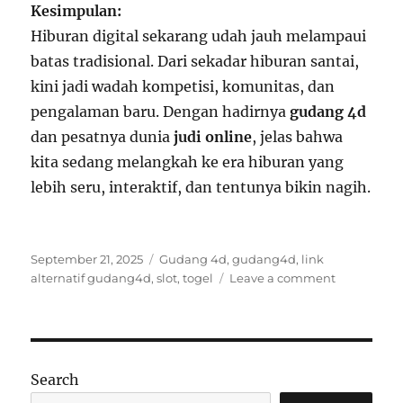
Kesimpulan:
Hiburan digital sekarang udah jauh melampaui
batas tradisional. Dari sekadar hiburan santai,
kini jadi wadah kompetisi, komunitas, dan
pengalaman baru. Dengan hadirnya
gudang 4d
dan pesatnya dunia
judi online
, jelas bahwa
kita sedang melangkah ke era hiburan yang
lebih seru, interaktif, dan tentunya bikin nagih.
Posted
Tags
September 21, 2025
Gudang 4d
,
gudang4d
,
link
on
on
alternatif gudang4d
,
slot
,
togel
Leave a comment
Dunia
Hiburan
Digital
yang
Bikin
Search
Betah