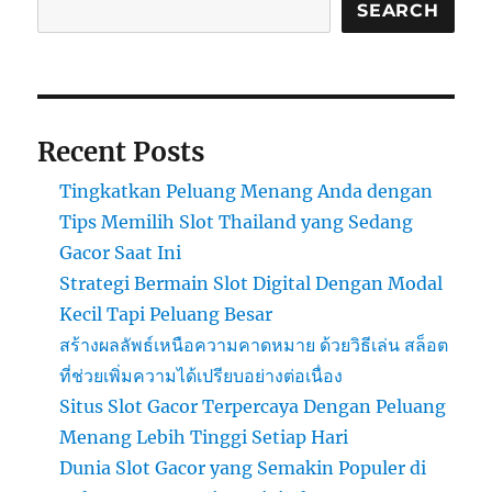
Sepanjang
SEARCH
Hari
Recent Posts
Tingkatkan Peluang Menang Anda dengan
Tips Memilih Slot Thailand yang Sedang
Gacor Saat Ini
Strategi Bermain Slot Digital Dengan Modal
Kecil Tapi Peluang Besar
สร้างผลลัพธ์เหนือความคาดหมาย ด้วยวิธีเล่น สล็อต
ที่ช่วยเพิ่มความได้เปรียบอย่างต่อเนื่อง
Situs Slot Gacor Terpercaya Dengan Peluang
Menang Lebih Tinggi Setiap Hari
Dunia Slot Gacor yang Semakin Populer di