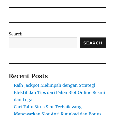
Search
SEARCH
Recent Posts
Raih Jackpot Melimpah dengan Strategi
Efektif dan Tips dari Pakar Slot Online Resmi
dan Legal
Cari Tahu Situs Slot Terbaik yang
Menawarkan Slot Anti Rungkad dan Bonus