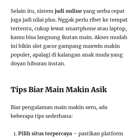
Selain itu, sistem
judi online
yang serba cepat
juga jadi nilai plus. Nggak perlu ribet ke tempat
tertentu, cukup lewat smartphone atau laptop,
kamu bisa langsung ikutan main. Akses mudah
ini bikin slot gacor gampang maxwin makin
populer, apalagi di kalangan anak muda yang
doyan hiburan instan.
Tips Biar Main Makin Asik
Biar pengalaman main makin seru, ada
beberapa tips sederhana:
Pilih situs terpercaya
– pastikan platform