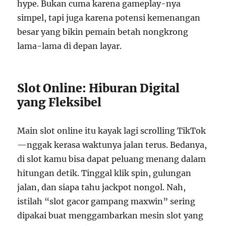
hype. Bukan cuma karena gameplay-nya
simpel, tapi juga karena potensi kemenangan
besar yang bikin pemain betah nongkrong
lama-lama di depan layar.
Slot Online: Hiburan Digital
yang Fleksibel
Main slot online itu kayak lagi scrolling TikTok
—nggak kerasa waktunya jalan terus. Bedanya,
di slot kamu bisa dapat peluang menang dalam
hitungan detik. Tinggal klik spin, gulungan
jalan, dan siapa tahu jackpot nongol. Nah,
istilah “slot gacor gampang maxwin” sering
dipakai buat menggambarkan mesin slot yang