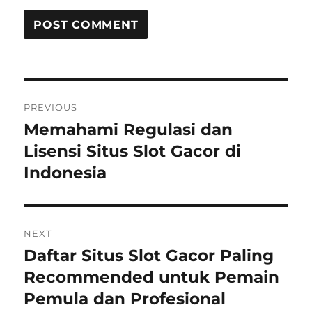
Post
PREVIOUS
navigation
Memahami Regulasi dan
Previous
post:
Lisensi Situs Slot Gacor di
Indonesia
NEXT
Daftar Situs Slot Gacor Paling
Next
post:
Recommended untuk Pemain
Pemula dan Profesional