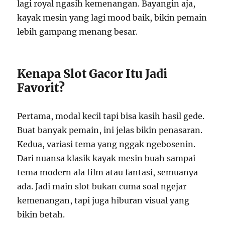
lagi royal ngasih kemenangan. Bayangin aja,
kayak mesin yang lagi mood baik, bikin pemain
lebih gampang menang besar.
Kenapa Slot Gacor Itu Jadi
Favorit?
Pertama, modal kecil tapi bisa kasih hasil gede.
Buat banyak pemain, ini jelas bikin penasaran.
Kedua, variasi tema yang nggak ngebosenin.
Dari nuansa klasik kayak mesin buah sampai
tema modern ala film atau fantasi, semuanya
ada. Jadi main slot bukan cuma soal ngejar
kemenangan, tapi juga hiburan visual yang
bikin betah.