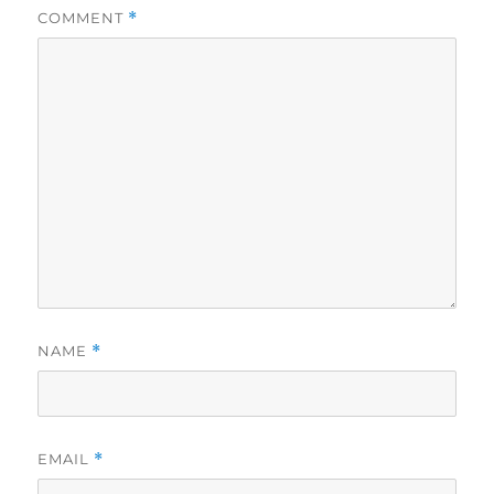
COMMENT
*
NAME
*
EMAIL
*