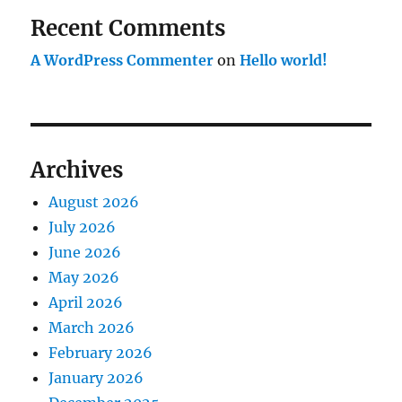
Recent Comments
A WordPress Commenter
on
Hello world!
Archives
August 2026
July 2026
June 2026
May 2026
April 2026
March 2026
February 2026
January 2026