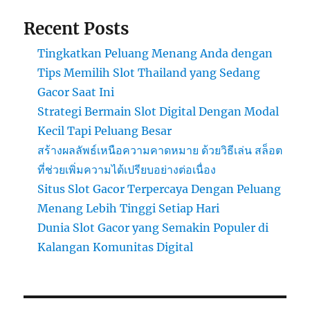
Recent Posts
Tingkatkan Peluang Menang Anda dengan
Tips Memilih Slot Thailand yang Sedang
Gacor Saat Ini
Strategi Bermain Slot Digital Dengan Modal
Kecil Tapi Peluang Besar
สร้างผลลัพธ์เหนือความคาดหมาย ด้วยวิธีเล่น สล็อต
ที่ช่วยเพิ่มความได้เปรียบอย่างต่อเนื่อง
Situs Slot Gacor Terpercaya Dengan Peluang
Menang Lebih Tinggi Setiap Hari
Dunia Slot Gacor yang Semakin Populer di
Kalangan Komunitas Digital