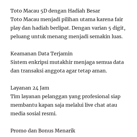
Toto Macau 5D dengan Hadiah Besar
Toto Macau menjadi pilihan utama karena fair
play dan hadiah berlipat. Dengan varian 5 digit,
peluang untuk menang menjadi semakin luas.
Keamanan Data Terjamin
Sistem enkripsi mutakhir menjaga semua data
dan transaksi anggota agar tetap aman.
Layanan 24 Jam
Tim layanan pelanggan yang profesional siap
membantu kapan saja melalui live chat atau
media sosial resmi.
Promo dan Bonus Menarik