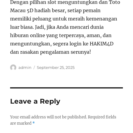
Dengan pilihan slot menguntungkan dan Toto
Macau 5D hadiah besar, setiap pemain
memiliki peluang untuk meraih kemenangan
luar biasa. Jadi, jika Anda mencari dunia
hiburan online yang terpercaya, aman, dan
menguntungkan, segera login ke HAKIM4D
dan rasakan pengalaman serunya!
Author
Posted
admin
September 25, 2025
on
Leave a Reply
Your email address will not be published.
Required fields
are marked
*