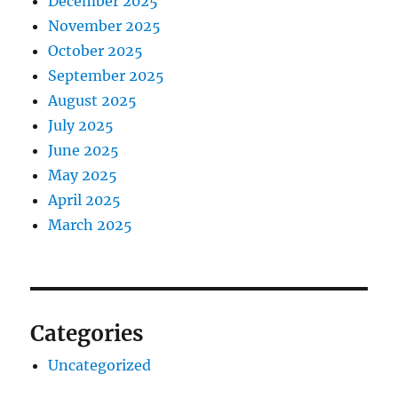
December 2025
November 2025
October 2025
September 2025
August 2025
July 2025
June 2025
May 2025
April 2025
March 2025
Categories
Uncategorized