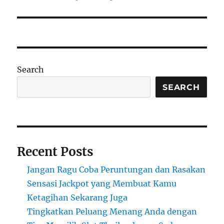
Search
SEARCH
Recent Posts
Jangan Ragu Coba Peruntungan dan Rasakan
Sensasi Jackpot yang Membuat Kamu
Ketagihan Sekarang Juga
Tingkatkan Peluang Menang Anda dengan