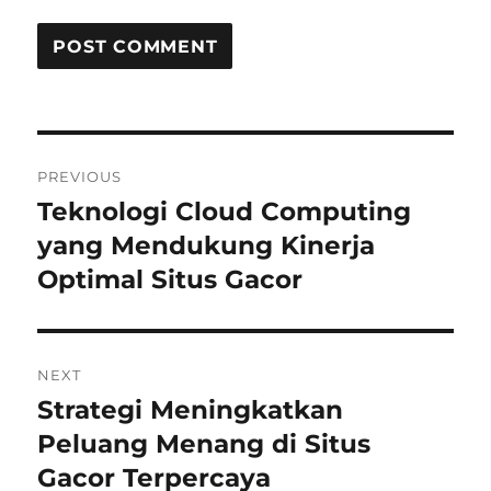
Post
PREVIOUS
navigation
Teknologi Cloud Computing
Previous
post:
yang Mendukung Kinerja
Optimal Situs Gacor
NEXT
Strategi Meningkatkan
Next
post:
Peluang Menang di Situs
Gacor Terpercaya