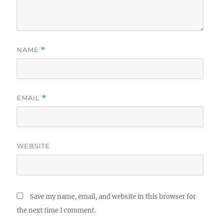
NAME
*
EMAIL
*
WEBSITE
Save my name, email, and website in this browser for
the next time I comment.