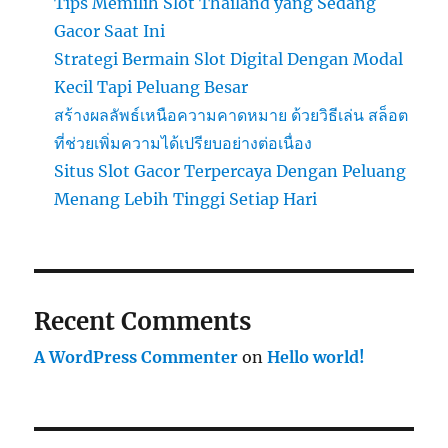
Tips Memilih Slot Thailand yang Sedang
Gacor Saat Ini
Strategi Bermain Slot Digital Dengan Modal
Kecil Tapi Peluang Besar
สร้างผลลัพธ์เหนือความคาดหมาย ด้วยวิธีเล่น สล็อต
ที่ช่วยเพิ่มความได้เปรียบอย่างต่อเนื่อง
Situs Slot Gacor Terpercaya Dengan Peluang
Menang Lebih Tinggi Setiap Hari
Recent Comments
A WordPress Commenter
on
Hello world!