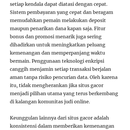
setiap kendala dapat diatasi dengan cepat.
Sistem pembayaran yang cepat dan beragam
memudahkan pemain melakukan deposit
maupun penarikan dana kapan saja. Fitur
bonus dan promosi menarik juga sering
dihadirkan untuk meningkatkan peluang
kemenangan dan memperpanjang waktu
bermain. Penggunaan teknologi enkripsi
canggih menjamin setiap transaksi berjalan
aman tanpa risiko pencurian data. Oleh karena
itu, tidak mengherankan jika situs gacor
menjadi pilihan utama yang terus berkembang
di kalangan komunitas judi online.
Keunggulan lainnya dari situs gacor adalah
konsistensi dalam memberikan kemenangan