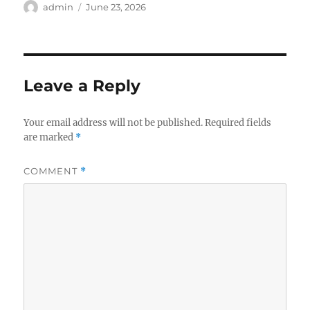
Author
Posted
admin
June 23, 2026
on
Leave a Reply
Your email address will not be published.
Required fields
are marked
*
COMMENT
*