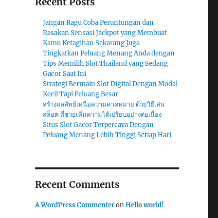
Recent Posts
Jangan Ragu Coba Peruntungan dan
Rasakan Sensasi Jackpot yang Membuat
Kamu Ketagihan Sekarang Juga
Tingkatkan Peluang Menang Anda dengan
Tips Memilih Slot Thailand yang Sedang
Gacor Saat Ini
Strategi Bermain Slot Digital Dengan Modal
Kecil Tapi Peluang Besar
สร้างผลลัพธ์เหนือความคาดหมาย ด้วยวิธีเล่น
สล็อต ที่ช่วยเพิ่มความได้เปรียบอย่างต่อเนื่อง
Situs Slot Gacor Terpercaya Dengan
Peluang Menang Lebih Tinggi Setiap Hari
Recent Comments
A WordPress Commenter
on
Hello world!