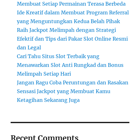
Membuat Setiap Permainan Terasa Berbeda
Ide Kreatif dalam Membuat Program Referral
yang Menguntungkan Kedua Belah Pihak
Raih Jackpot Melimpah dengan Strategi
Efektif dan Tips dari Pakar Slot Online Resmi
dan Legal
Cari Tahu Situs Slot Terbaik yang
Menawarkan Slot Anti Rungkad dan Bonus
Melimpah Setiap Hari
Jangan Ragu Coba Peruntungan dan Rasakan
Sensasi Jackpot yang Membuat Kamu
Ketagihan Sekarang Juga
Recent Comments