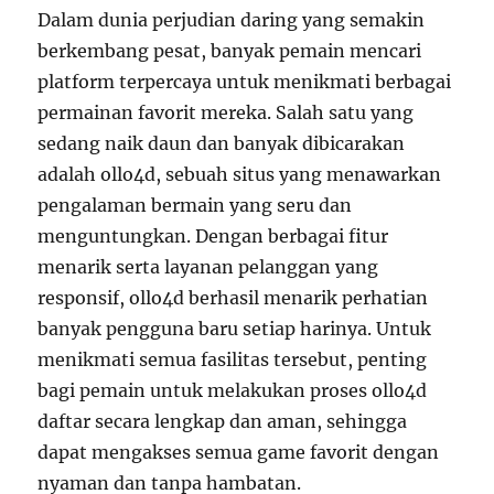
Dalam dunia perjudian daring yang semakin
berkembang pesat, banyak pemain mencari
platform terpercaya untuk menikmati berbagai
permainan favorit mereka. Salah satu yang
sedang naik daun dan banyak dibicarakan
adalah ollo4d, sebuah situs yang menawarkan
pengalaman bermain yang seru dan
menguntungkan. Dengan berbagai fitur
menarik serta layanan pelanggan yang
responsif, ollo4d berhasil menarik perhatian
banyak pengguna baru setiap harinya. Untuk
menikmati semua fasilitas tersebut, penting
bagi pemain untuk melakukan proses ollo4d
daftar secara lengkap dan aman, sehingga
dapat mengakses semua game favorit dengan
nyaman dan tanpa hambatan.