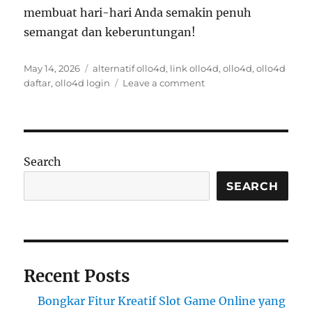
membuat hari-hari Anda semakin penuh
semangat dan keberuntungan!
Posted
Tags
May 14, 2026
alternatif ollo4d
,
link ollo4d
,
ollo4d
,
ollo4d
on
on
daftar
,
ollo4d login
Leave a comment
Slot
Mahjong
Viral
dengan
Kejutan
Search
Bonus
Beruntun
SEARCH
yang
Membuat
Pemain
Ketagihan
Recent Posts
Bongkar Fitur Kreatif Slot Game Online yang