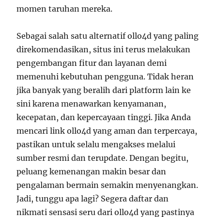
momen taruhan mereka.
Sebagai salah satu alternatif ollo4d yang paling
direkomendasikan, situs ini terus melakukan
pengembangan fitur dan layanan demi
memenuhi kebutuhan pengguna. Tidak heran
jika banyak yang beralih dari platform lain ke
sini karena menawarkan kenyamanan,
kecepatan, dan kepercayaan tinggi. Jika Anda
mencari link ollo4d yang aman dan terpercaya,
pastikan untuk selalu mengakses melalui
sumber resmi dan terupdate. Dengan begitu,
peluang kemenangan makin besar dan
pengalaman bermain semakin menyenangkan.
Jadi, tunggu apa lagi? Segera daftar dan
nikmati sensasi seru dari ollo4d yang pastinya