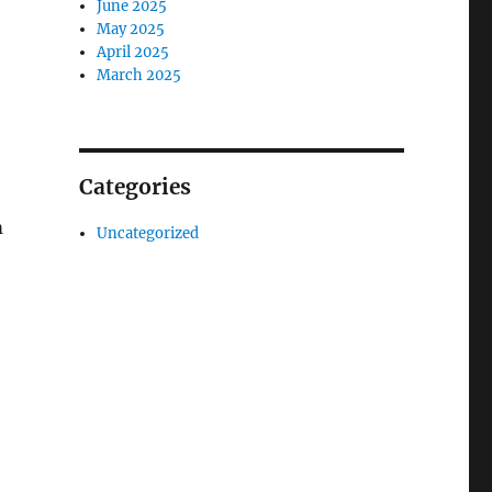
June 2025
May 2025
April 2025
March 2025
Categories
m
Uncategorized