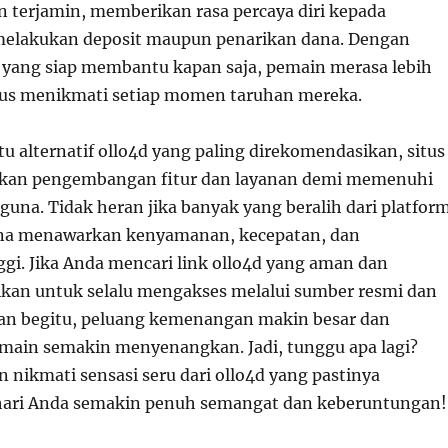
in terjamin, memberikan rasa percaya diri kepada
melakukan deposit maupun penarikan dana. Dengan
 yang siap membantu kapan saja, pemain merasa lebih
us menikmati setiap momen taruhan mereka.
tu alternatif ollo4d yang paling direkomendasikan, situs
kukan pengembangan fitur dan layanan demi memenuhi
una. Tidak heran jika banyak yang beralih dari platfor
rena menawarkan kenyamanan, kecepatan, dan
ggi. Jika Anda mencari link ollo4d yang aman dan
tikan untuk selalu mengakses melalui sumber resmi dan
an begitu, peluang kemenangan makin besar dan
ain semakin menyenangkan. Jadi, tunggu apa lagi?
n nikmati sensasi seru dari ollo4d yang pastinya
ari Anda semakin penuh semangat dan keberuntungan!