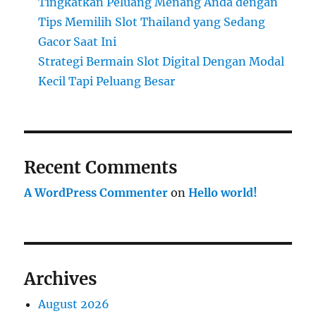
Tingkatkan Peluang Menang Anda dengan
Tips Memilih Slot Thailand yang Sedang
Gacor Saat Ini
Strategi Bermain Slot Digital Dengan Modal
Kecil Tapi Peluang Besar
Recent Comments
A WordPress Commenter
on
Hello world!
Archives
August 2026