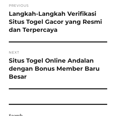
Post
PREVIOUS
navigation
Langkah-Langkah Verifikasi
Previous
post:
Situs Togel Gacor yang Resmi
dan Terpercaya
NEXT
Situs Togel Online Andalan
Next
post:
dengan Bonus Member Baru
Besar
Search