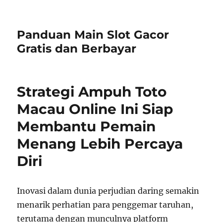
Panduan Main Slot Gacor
Gratis dan Berbayar
Strategi Ampuh Toto
Macau Online Ini Siap
Membantu Pemain
Menang Lebih Percaya
Diri
Inovasi dalam dunia perjudian daring semakin
menarik perhatian para penggemar taruhan,
terutama dengan munculnya platform