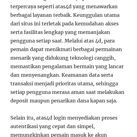
terpercaya seperti atas4d yang menawarkan
berbagai layanan terbaik. Keunggulan utama
dari situs ini terletak pada kemudahan akses
serta fasilitas lengkap yang memanjakan
pengguna setiap saat. Melalui atas 4d, para
pemain dapat menikmati berbagai permainan
menarik yang didukung teknologi canggih,
memastikan pengalaman bermain yang lancar
dan menyenangkan. Keamanan data serta
transaksi menjadi prioritas utama, sehingga
setiap pengguna merasa aman saat melakukan
deposit maupun penarikan dana kapan saja.
Selain itu, atas4d login menyediakan proses
autentikasi yang cepat dan simpel,
memungkinkan pemain masuk ke akun