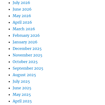
July 2026
June 2026
May 2026
April 2026
March 2026
February 2026
January 2026
December 2025
November 2025
October 2025
September 2025
August 2025
July 2025
June 2025
May 2025
April 2025