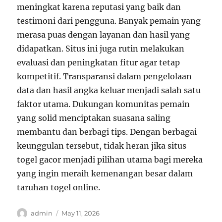
meningkat karena reputasi yang baik dan
testimoni dari pengguna. Banyak pemain yang
merasa puas dengan layanan dan hasil yang
didapatkan. Situs ini juga rutin melakukan
evaluasi dan peningkatan fitur agar tetap
kompetitif. Transparansi dalam pengelolaan
data dan hasil angka keluar menjadi salah satu
faktor utama. Dukungan komunitas pemain
yang solid menciptakan suasana saling
membantu dan berbagi tips. Dengan berbagai
keunggulan tersebut, tidak heran jika situs
togel gacor menjadi pilihan utama bagi mereka
yang ingin meraih kemenangan besar dalam
taruhan togel online.
Author
Posted
admin
May 11, 2026