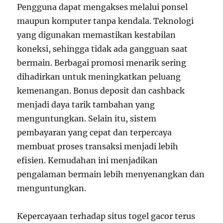
Pengguna dapat mengakses melalui ponsel
maupun komputer tanpa kendala. Teknologi
yang digunakan memastikan kestabilan
koneksi, sehingga tidak ada gangguan saat
bermain. Berbagai promosi menarik sering
dihadirkan untuk meningkatkan peluang
kemenangan. Bonus deposit dan cashback
menjadi daya tarik tambahan yang
menguntungkan. Selain itu, sistem
pembayaran yang cepat dan terpercaya
membuat proses transaksi menjadi lebih
efisien. Kemudahan ini menjadikan
pengalaman bermain lebih menyenangkan dan
menguntungkan.
Kepercayaan terhadap situs togel gacor terus