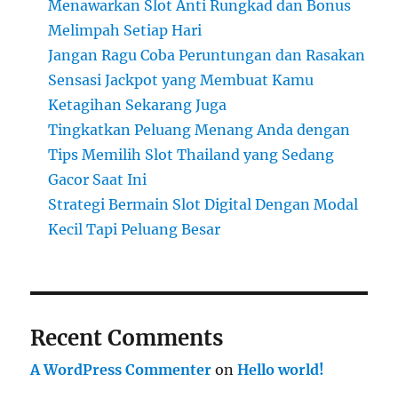
Menawarkan Slot Anti Rungkad dan Bonus
Melimpah Setiap Hari
Jangan Ragu Coba Peruntungan dan Rasakan
Sensasi Jackpot yang Membuat Kamu
Ketagihan Sekarang Juga
Tingkatkan Peluang Menang Anda dengan
Tips Memilih Slot Thailand yang Sedang
Gacor Saat Ini
Strategi Bermain Slot Digital Dengan Modal
Kecil Tapi Peluang Besar
Recent Comments
A WordPress Commenter
on
Hello world!