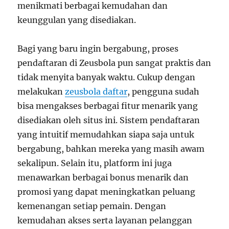
menikmati berbagai kemudahan dan
keunggulan yang disediakan.
Bagi yang baru ingin bergabung, proses
pendaftaran di Zeusbola pun sangat praktis dan
tidak menyita banyak waktu. Cukup dengan
melakukan
zeusbola daftar
, pengguna sudah
bisa mengakses berbagai fitur menarik yang
disediakan oleh situs ini. Sistem pendaftaran
yang intuitif memudahkan siapa saja untuk
bergabung, bahkan mereka yang masih awam
sekalipun. Selain itu, platform ini juga
menawarkan berbagai bonus menarik dan
promosi yang dapat meningkatkan peluang
kemenangan setiap pemain. Dengan
kemudahan akses serta layanan pelanggan