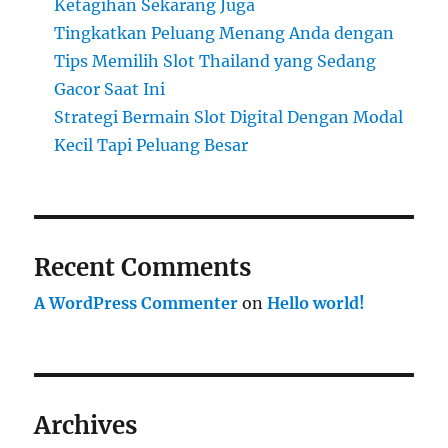
Ketagihan Sekarang Juga
Tingkatkan Peluang Menang Anda dengan
Tips Memilih Slot Thailand yang Sedang
Gacor Saat Ini
Strategi Bermain Slot Digital Dengan Modal
Kecil Tapi Peluang Besar
Recent Comments
A WordPress Commenter
on
Hello world!
Archives