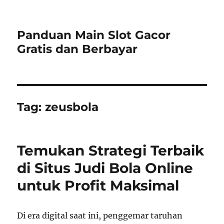
Panduan Main Slot Gacor
Gratis dan Berbayar
Tag:
zeusbola
Temukan Strategi Terbaik
di Situs Judi Bola Online
untuk Profit Maksimal
Di era digital saat ini, penggemar taruhan