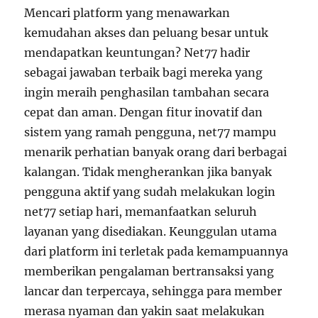
Mencari platform yang menawarkan
kemudahan akses dan peluang besar untuk
mendapatkan keuntungan? Net77 hadir
sebagai jawaban terbaik bagi mereka yang
ingin meraih penghasilan tambahan secara
cepat dan aman. Dengan fitur inovatif dan
sistem yang ramah pengguna, net77 mampu
menarik perhatian banyak orang dari berbagai
kalangan. Tidak mengherankan jika banyak
pengguna aktif yang sudah melakukan login
net77 setiap hari, memanfaatkan seluruh
layanan yang disediakan. Keunggulan utama
dari platform ini terletak pada kemampuannya
memberikan pengalaman bertransaksi yang
lancar dan terpercaya, sehingga para member
merasa nyaman dan yakin saat melakukan