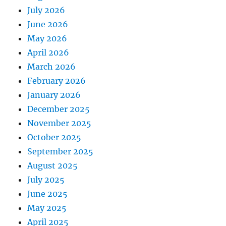
July 2026
June 2026
May 2026
April 2026
March 2026
February 2026
January 2026
December 2025
November 2025
October 2025
September 2025
August 2025
July 2025
June 2025
May 2025
April 2025