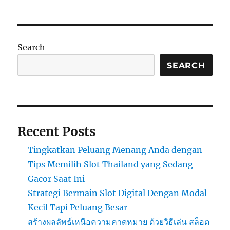
Strategi
Slot
Gacor
Modern
Search
agar
Permainan
SEARCH
Slot
Online
Lebih
Menguntungkan
Recent Posts
Tingkatkan Peluang Menang Anda dengan
Tips Memilih Slot Thailand yang Sedang
Gacor Saat Ini
Strategi Bermain Slot Digital Dengan Modal
Kecil Tapi Peluang Besar
สร้างผลลัพธ์เหนือความคาดหมาย ด้วยวิธีเล่น สล็อต