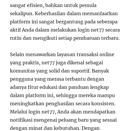
sangat efisien, bahkan untuk pemula
sekalipun. Keberhasilan dalam memanfaatkan
platform ini sangat bergantung pada seberapa
aktif Anda dalam melakukan login net77 secara
rutin dan mengikuti setiap pembaruan terbaru.
Selain menawarkan layanan transaksi online
yang praktis, net77 juga dikenal sebagai
komunitas yang solid dan suportif. Banyak
pengguna yang merasa terbantu dengan
adanya fitur edukasi dan panduan lengkap
dalam platform ini, sehingga mereka mampu
meningkatkan penghasilan secara konsisten.
Melalui login net77, Anda akan mendapatkan
notifikasi mengenai peluang baru yang sesuai
dengan minat dan kebutuhan. Dengan