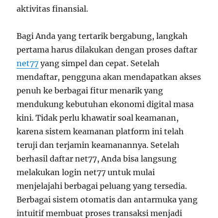
aktivitas finansial.
Bagi Anda yang tertarik bergabung, langkah
pertama harus dilakukan dengan proses daftar
net77
yang simpel dan cepat. Setelah
mendaftar, pengguna akan mendapatkan akses
penuh ke berbagai fitur menarik yang
mendukung kebutuhan ekonomi digital masa
kini. Tidak perlu khawatir soal keamanan,
karena sistem keamanan platform ini telah
teruji dan terjamin keamanannya. Setelah
berhasil daftar net77, Anda bisa langsung
melakukan login net77 untuk mulai
menjelajahi berbagai peluang yang tersedia.
Berbagai sistem otomatis dan antarmuka yang
intuitif membuat proses transaksi menjadi