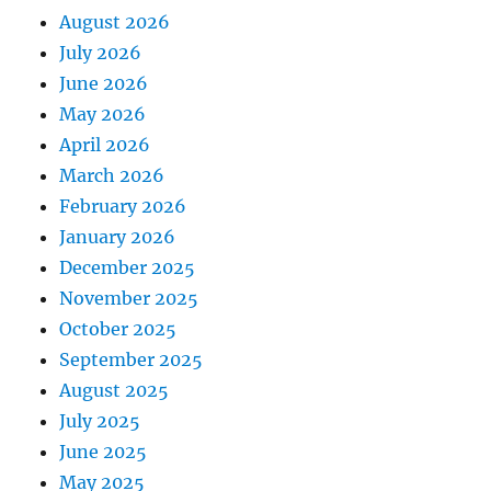
August 2026
July 2026
June 2026
May 2026
April 2026
March 2026
February 2026
January 2026
December 2025
November 2025
October 2025
September 2025
August 2025
July 2025
June 2025
May 2025