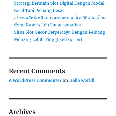
Strategi Bermain Slot Digital Dengan Modal
Kecil Tapi Peluang Besar
สร้างผลลัพธ์เหนือความคาดหมาย ด้วยวิธีเล่น สล็อต
ที่ช่วยเพิ่มความได้เปรียบอย่างต่อเนื่อง
Situs Slot Gacor Terpercaya Dengan Peluang
Menang Lebih Tinggi Setiap Hari
Recent Comments
A WordPress Commenter
on
Hello world!
Archives