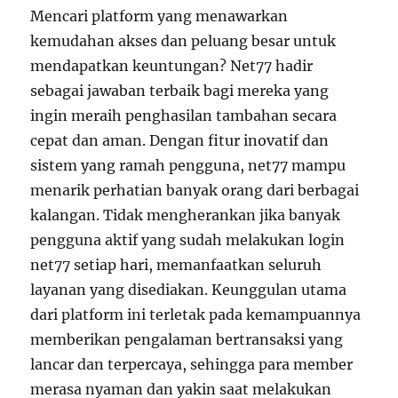
Mencari platform yang menawarkan
kemudahan akses dan peluang besar untuk
mendapatkan keuntungan? Net77 hadir
sebagai jawaban terbaik bagi mereka yang
ingin meraih penghasilan tambahan secara
cepat dan aman. Dengan fitur inovatif dan
sistem yang ramah pengguna, net77 mampu
menarik perhatian banyak orang dari berbagai
kalangan. Tidak mengherankan jika banyak
pengguna aktif yang sudah melakukan login
net77 setiap hari, memanfaatkan seluruh
layanan yang disediakan. Keunggulan utama
dari platform ini terletak pada kemampuannya
memberikan pengalaman bertransaksi yang
lancar dan terpercaya, sehingga para member
merasa nyaman dan yakin saat melakukan