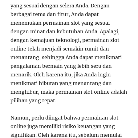
yang sesuai dengan selera Anda. Dengan
berbagai tema dan fitur, Anda dapat
menemukan permainan slot yang sesuai
dengan minat dan kebutuhan Anda. Apalagi,
dengan kemajuan teknologi, permainan slot
online telah menjadi semakin rumit dan
menantang, sehingga Anda dapat menikmati
pengalaman bermain yang lebih seru dan
menarik. Oleh karena itu, jika Anda ingin
menikmati hiburan yang menantang dan
menghibur, maka permainan slot online adalah
pilihan yang tepat.
Namun, perlu diingat bahwa permainan slot
online juga memiliki risiko keuangan yang
signifikan. Oleh karena itu, sebelum memulai