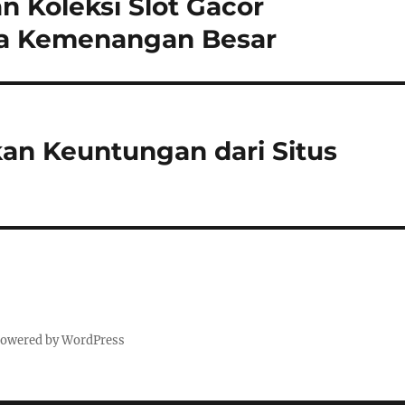
n Koleksi Slot Gacor
ta Kemenangan Besar
kan Keuntungan dari Situs
powered by WordPress