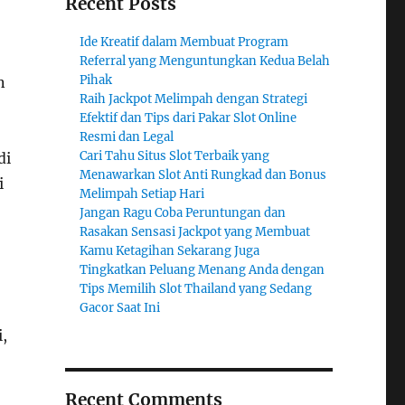
Recent Posts
Ide Kreatif dalam Membuat Program
Referral yang Menguntungkan Kedua Belah
Pihak
n
Raih Jackpot Melimpah dengan Strategi
Efektif dan Tips dari Pakar Slot Online
Resmi dan Legal
Cari Tahu Situs Slot Terbaik yang
di
Menawarkan Slot Anti Rungkad dan Bonus
i
Melimpah Setiap Hari
Jangan Ragu Coba Peruntungan dan
Rasakan Sensasi Jackpot yang Membuat
Kamu Ketagihan Sekarang Juga
Tingkatkan Peluang Menang Anda dengan
Tips Memilih Slot Thailand yang Sedang
Gacor Saat Ini
,
Recent Comments