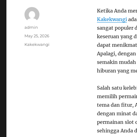
Ketika Anda me
Kakekwangi
adal
Author
admin
sangat populer 
Posted
May 25, 2026
keseruan yang d
on
Tags
Kakekwangi
dapat menikmati
Apalagi, dengan
semakin mudah 
hiburan yang me
Salah satu kele
memilih permain
tema dan fitur,
dengan minat da
permainan slot 
sehingga Anda d