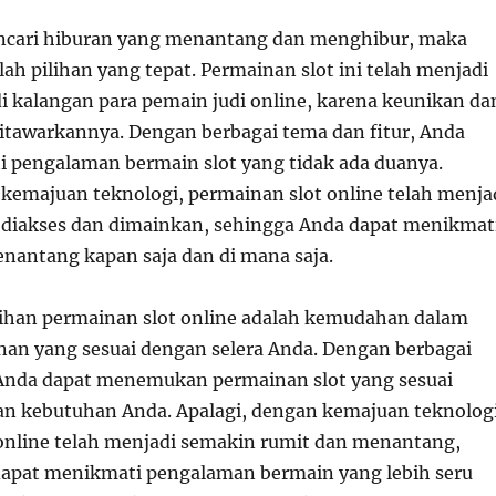
ncari hiburan yang menantang dan menghibur, maka
ah pilihan yang tepat. Permainan slot ini telah menjadi
di kalangan para pemain judi online, karena keunikan da
itawarkannya. Dengan berbagai tema dan fitur, Anda
 pengalaman bermain slot yang tidak ada duanya.
 kemajuan teknologi, permainan slot online telah menja
diakses dan dimainkan, sehingga Anda dapat menikmat
nantang kapan saja dan di mana saja.
bihan permainan slot online adalah kemudahan dalam
an yang sesuai dengan selera Anda. Dengan berbagai
 Anda dapat menemukan permainan slot yang sesuai
n kebutuhan Anda. Apalagi, dengan kemajuan teknologi
online telah menjadi semakin rumit dan menantang,
apat menikmati pengalaman bermain yang lebih seru