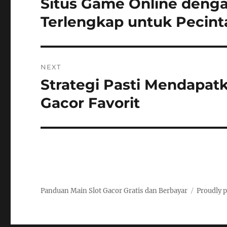
Situs Game Online denga
Previous
post:
Terlengkap untuk Pecin
NEXT
Strategi Pasti Mendapat
Next
post:
Gacor Favorit
Panduan Main Slot Gacor Gratis dan Berbayar
Proudly 