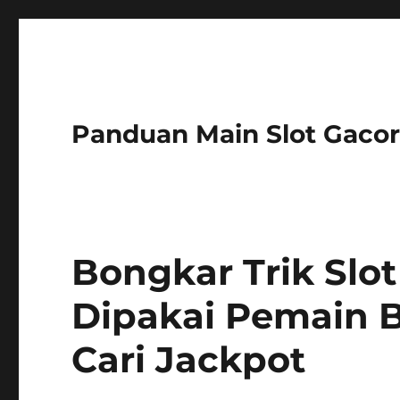
Panduan Main Slot Gacor
Bongkar Trik Slo
Dipakai Pemain 
Cari Jackpot