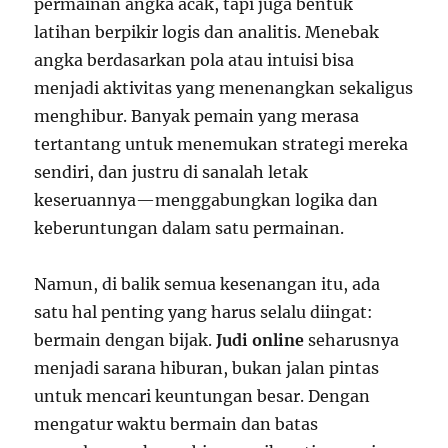
permainan angka acak, tapi juga bentuk
latihan berpikir logis dan analitis. Menebak
angka berdasarkan pola atau intuisi bisa
menjadi aktivitas yang menenangkan sekaligus
menghibur. Banyak pemain yang merasa
tertantang untuk menemukan strategi mereka
sendiri, dan justru di sanalah letak
keseruannya—menggabungkan logika dan
keberuntungan dalam satu permainan.
Namun, di balik semua kesenangan itu, ada
satu hal penting yang harus selalu diingat:
bermain dengan bijak.
Judi online
seharusnya
menjadi sarana hiburan, bukan jalan pintas
untuk mencari keuntungan besar. Dengan
mengatur waktu bermain dan batas