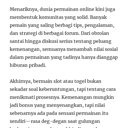
Menariknya, dunia permainan online kini juga
membentuk komunitas yang solid. Banyak
pemain yang saling berbagi tips, pengalaman,
dan strategi di berbagai forum. Dari obrolan
santai hingga diskusi serius tentang peluang
kemenangan, semuanya menambah nilai sosial
dalam permainan yang tadinya hanya dianggap
hiburan pribadi.
Akhirnya, bermain slot atau togel bukan
sekadar soal keberuntungan, tapi tentang cara
menikmati prosesnya. Kemenangan mungkin
jadi bonus yang menyenangkan, tapi nilai
sebenarnya ada pada sensasi permainan itu
sendiri—rasa deg-degan saat gulungan