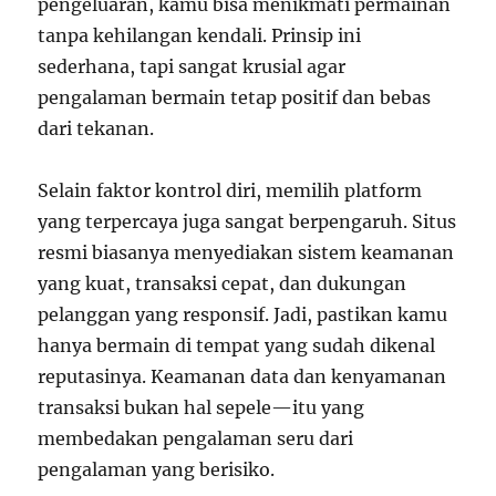
pengeluaran, kamu bisa menikmati permainan
tanpa kehilangan kendali. Prinsip ini
sederhana, tapi sangat krusial agar
pengalaman bermain tetap positif dan bebas
dari tekanan.
Selain faktor kontrol diri, memilih platform
yang terpercaya juga sangat berpengaruh. Situs
resmi biasanya menyediakan sistem keamanan
yang kuat, transaksi cepat, dan dukungan
pelanggan yang responsif. Jadi, pastikan kamu
hanya bermain di tempat yang sudah dikenal
reputasinya. Keamanan data dan kenyamanan
transaksi bukan hal sepele—itu yang
membedakan pengalaman seru dari
pengalaman yang berisiko.