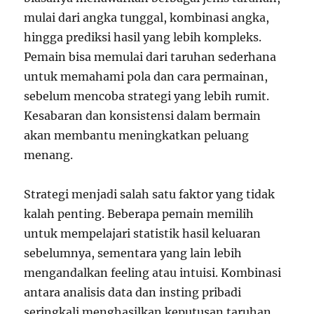
mulai dari angka tunggal, kombinasi angka,
hingga prediksi hasil yang lebih kompleks.
Pemain bisa memulai dari taruhan sederhana
untuk memahami pola dan cara permainan,
sebelum mencoba strategi yang lebih rumit.
Kesabaran dan konsistensi dalam bermain
akan membantu meningkatkan peluang
menang.
Strategi menjadi salah satu faktor yang tidak
kalah penting. Beberapa pemain memilih
untuk mempelajari statistik hasil keluaran
sebelumnya, sementara yang lain lebih
mengandalkan feeling atau intuisi. Kombinasi
antara analisis data dan insting pribadi
seringkali menghasilkan keputusan taruhan