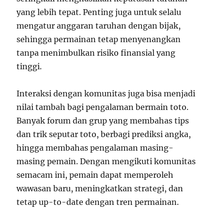
yang lebih tepat. Penting juga untuk selalu
mengatur anggaran taruhan dengan bijak,
sehingga permainan tetap menyenangkan
tanpa menimbulkan risiko finansial yang
tinggi.
Interaksi dengan komunitas juga bisa menjadi
nilai tambah bagi pengalaman bermain toto.
Banyak forum dan grup yang membahas tips
dan trik seputar toto, berbagi prediksi angka,
hingga membahas pengalaman masing-
masing pemain. Dengan mengikuti komunitas
semacam ini, pemain dapat memperoleh
wawasan baru, meningkatkan strategi, dan
tetap up-to-date dengan tren permainan.