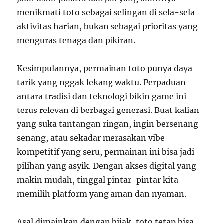
menikmati toto sebagai selingan di sela-sela
aktivitas harian, bukan sebagai prioritas yang
menguras tenaga dan pikiran.
Kesimpulannya, permainan toto punya daya
tarik yang nggak lekang waktu. Perpaduan
antara tradisi dan teknologi bikin game ini
terus relevan di berbagai generasi. Buat kalian
yang suka tantangan ringan, ingin bersenang-
senang, atau sekadar merasakan vibe
kompetitif yang seru, permainan ini bisa jadi
pilihan yang asyik. Dengan akses digital yang
makin mudah, tinggal pintar-pintar kita
memilih platform yang aman dan nyaman.
Asal dimainkan dengan bijak, toto tetap bisa