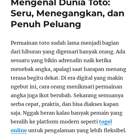
Mengenal Dunia Toto:
Dunia
Toto
Seru, Menegangkan, dan
Online
Penuh Peluang
untuk
Pemula
dan
Pro
Permainan toto sudah lama menjadi bagian
dari hiburan yang digemari banyak orang. Ada
sesuatu yang bikin adrenalin naik ketika
menebak angka, apalagi saat harapan menang
terasa begitu dekat. Di era digital yang makin
ngebut ini, cara orang menikmati permainan
angka juga ikut berubah. Sekarang semuanya
serba cepat, praktis, dan bisa diakses kapan
saja. Nggak heran kalau banyak pemain yang
beralih ke platform modern seperti
togel
online
untuk pengalaman yang lebih fleksibel.