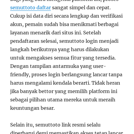
semuttoto daftar
sangat simpel dan cepat.
Cukup isi data diri secara lengkap dan verifikasi
akun, pemain sudah bisa menikmati berbagai
layanan menarik dari situs ini. Setelah
pendaftaran selesai, semuttoto login menjadi
langkah berikutnya yang harus dilakukan
untuk mengakses semua fitur yang tersedia.
Dengan tampilan antarmuka yang user-
friendly, proses login berlangsung lancar tanpa
harus mengalami kendala berarti. Tidak heran
jika banyak bettor yang memilih platform ini
sebagai pilihan utama mereka untuk meraih
keuntungan besar.
Selain itu, semuttoto link resmi selalu
diperbarui demi memastikan akses tetap lancar