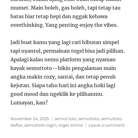
mumet. Main boleh, gas boleh, tapi tetap tau
batas biar tetap hepi dan nggak kebawa
overthinking. Yang penting enjoy the vibes.
Jadi buat kamu yang lagi cari hiburan simpel
tapi nyantol, permainan togel bisa jadi pilihan.
Apalagi kalau nemu platform yang nyaman
kayak semuttoto—bikin pengalaman main
angka makin cozy, santai, dan tetap penuh
kejutan. Siapa tahu hari ini angka hoki lagi
good mood dan ngeklik ke pilihanmu.
Lumayan, kan?
Posted
Tags
November 24, 2025
semut toto
,
semuttoto
,
semuttoto
on
on
daftar
,
semuttoto login
,
togel online
Leave a comment
Nyari
Angka