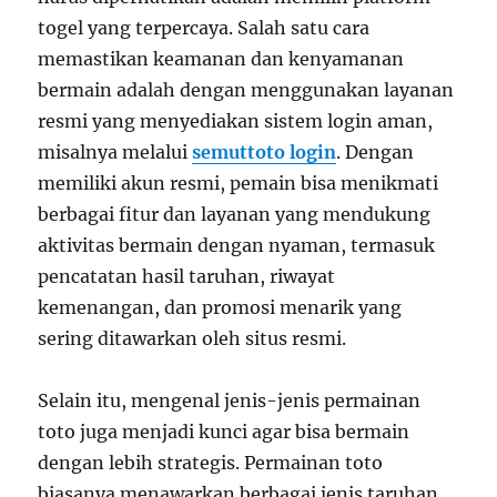
togel yang terpercaya. Salah satu cara
memastikan keamanan dan kenyamanan
bermain adalah dengan menggunakan layanan
resmi yang menyediakan sistem login aman,
misalnya melalui
semuttoto login
. Dengan
memiliki akun resmi, pemain bisa menikmati
berbagai fitur dan layanan yang mendukung
aktivitas bermain dengan nyaman, termasuk
pencatatan hasil taruhan, riwayat
kemenangan, dan promosi menarik yang
sering ditawarkan oleh situs resmi.
Selain itu, mengenal jenis-jenis permainan
toto juga menjadi kunci agar bisa bermain
dengan lebih strategis. Permainan toto
biasanya menawarkan berbagai jenis taruhan,