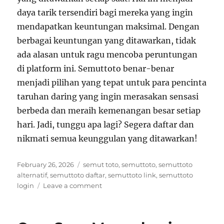
daya tarik tersendiri bagi mereka yang ingin
mendapatkan keuntungan maksimal. Dengan
berbagai keuntungan yang ditawarkan, tidak
ada alasan untuk ragu mencoba peruntungan
di platform ini. Semuttoto benar-benar
menjadi pilihan yang tepat untuk para pencinta
taruhan daring yang ingin merasakan sensasi
berbeda dan meraih kemenangan besar setiap
hari. Jadi, tunggu apa lagi? Segera daftar dan
nikmati semua keunggulan yang ditawarkan!
Posted
Tags
February 26, 2026
semut toto
,
semuttoto
,
semuttoto
on
alternatif
,
semuttoto daftar
,
semuttoto link
,
semuttoto
on
login
Leave a comment
Rahasia
Kesuksesan
Pemain