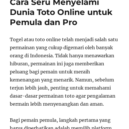
Cara Seru Menyelami
di
Situs
Dunia Toto Online untuk
Togel
Pemula dan Pro
Online
Favorit
Togel atau toto online telah menjadi salah satu
permainan yang cukup digemari oleh banyak
orang di Indonesia. Tidak hanya menawarkan
hiburan, permainan ini juga memberikan
peluang bagi pemain untuk meraih
kemenangan yang menarik. Namun, sebelum
terjun lebih jauh, penting untuk memahami
dasar-dasar permainan toto agar pengalaman
bermain lebih menyenangkan dan aman.
Bagi pemain pemula, langkah pertama yang
harus diperhatikan adalah memilih platform