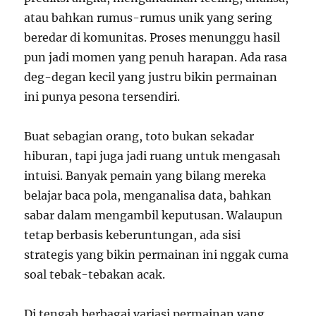
atau bahkan rumus-rumus unik yang sering
beredar di komunitas. Proses menunggu hasil
pun jadi momen yang penuh harapan. Ada rasa
deg-degan kecil yang justru bikin permainan
ini punya pesona tersendiri.
Buat sebagian orang, toto bukan sekadar
hiburan, tapi juga jadi ruang untuk mengasah
intuisi. Banyak pemain yang bilang mereka
belajar baca pola, menganalisa data, bahkan
sabar dalam mengambil keputusan. Walaupun
tetap berbasis keberuntungan, ada sisi
strategis yang bikin permainan ini nggak cuma
soal tebak-tebakan acak.
Di tengah berbagai variasi permainan yang