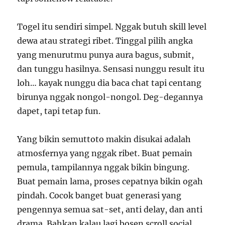
Togel itu sendiri simpel. Nggak butuh skill level
dewa atau strategi ribet. Tinggal pilih angka
yang menurutmu punya aura bagus, submit,
dan tunggu hasilnya. Sensasi nunggu result itu
loh… kayak nunggu dia baca chat tapi centang
birunya nggak nongol-nongol. Deg-degannya
dapet, tapi tetap fun.
Yang bikin semuttoto makin disukai adalah
atmosfernya yang nggak ribet. Buat pemain
pemula, tampilannya nggak bikin bingung.
Buat pemain lama, proses cepatnya bikin ogah
pindah. Cocok banget buat generasi yang
pengennya semua sat-set, anti delay, dan anti
drama. Bahkan kalau lagi bosen scroll social