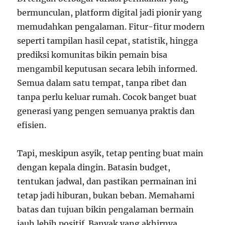
bermunculan, platform digital jadi pionir yang
memudahkan pengalaman. Fitur-fitur modern
seperti tampilan hasil cepat, statistik, hingga
prediksi komunitas bikin pemain bisa
mengambil keputusan secara lebih informed.
Semua dalam satu tempat, tanpa ribet dan
tanpa perlu keluar rumah. Cocok banget buat
generasi yang pengen semuanya praktis dan
efisien.
Tapi, meskipun asyik, tetap penting buat main
dengan kepala dingin. Batasin budget,
tentukan jadwal, dan pastikan permainan ini
tetap jadi hiburan, bukan beban. Memahami
batas dan tujuan bikin pengalaman bermain
jauh lebih positif. Banyak yang akhirnya