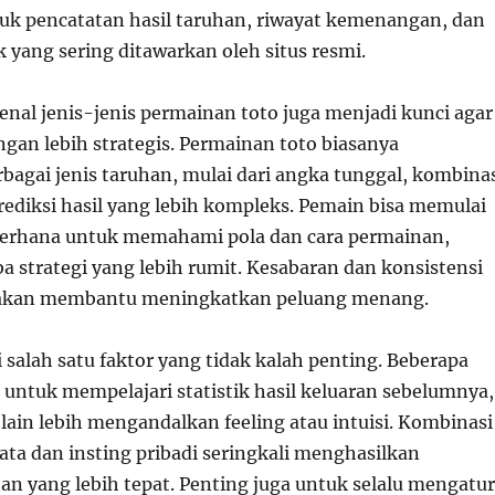
k pencatatan hasil taruhan, riwayat kemenangan, dan
 yang sering ditawarkan oleh situs resmi.
enal jenis-jenis permainan toto juga menjadi kunci agar
ngan lebih strategis. Permainan toto biasanya
agai jenis taruhan, mulai dari angka tunggal, kombina
rediksi hasil yang lebih kompleks. Pemain bisa memulai
derhana untuk memahami pola dan cara permainan,
 strategi yang lebih rumit. Kesabaran dan konsistensi
akan membantu meningkatkan peluang menang.
 salah satu faktor yang tidak kalah penting. Beberapa
untuk mempelajari statistik hasil keluaran sebelumnya,
lain lebih mengandalkan feeling atau intuisi. Kombinasi
data dan insting pribadi seringkali menghasilkan
an yang lebih tepat. Penting juga untuk selalu mengatur