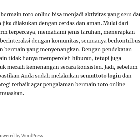
bermain toto online bisa menjadi aktivitas yang seru da
ika dilakukan dengan cerdas dan aman. Mulai dari
orm terpercaya, memahami jenis taruhan, menerapkan
a berinteraksi dengan komunitas, semuanya berkontribus
n bermain yang menyenangkan. Dengan pendekatan
ain tidak hanya memperoleh hiburan, tetapi juga
k meraih kemenangan secara konsisten. Jadi, sebelum
 pastikan Anda sudah melakukan
semuttoto login
dan
tegi terbaik agar pengalaman bermain toto online
emuaskan.
powered by WordPress