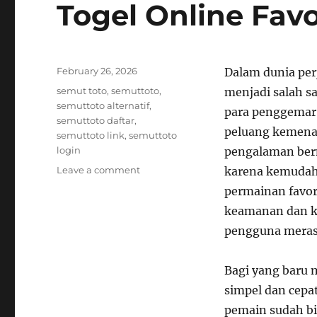
Togel Online Favo
Posted
February 26, 2026
Dalam dunia per
on
Tags
semut toto
,
semuttoto
,
menjadi salah s
semuttoto alternatif
,
para penggemar 
semuttoto daftar
,
peluang kemena
semuttoto link
,
semuttoto
login
pengalaman berm
on
Leave a comment
karena kemudah
Rahasia
permainan favor
Kesuksesan
keamanan dan k
Pemain
di
pengguna meras
Situs
Togel
Bagi yang baru 
Online
Favorit
simpel dan cepat
pemain sudah bis