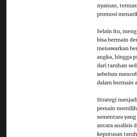
Pro
nyaman, termasu
promosi menarik
Selain itu, meng
bisa bermain de
menawarkan berb
angka, hingga p
dari taruhan se
sebelum mencoba
dalam bermain 
Strategi menjadi
pemain memilih 
sementara yang 
antara analisis 
keputusan taruh