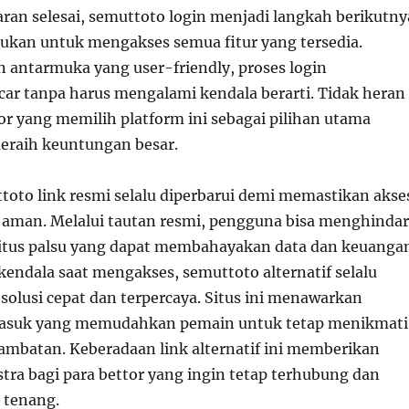
aran selesai, semuttoto login menjadi langkah berikutny
kukan untuk mengakses semua fitur yang tersedia.
 antarmuka yang user-friendly, proses login
car tanpa harus mengalami kendala berarti. Tidak heran
or yang memilih platform ini sebagai pilihan utama
eraih keuntungan besar.
ttoto link resmi selalu diperbarui demi memastikan akse
n aman. Melalui tautan resmi, pengguna bisa menghindar
 situs palsu yang dapat membahayakan data dan keuanga
kendala saat mengakses, semuttoto alternatif selalu
 solusi cepat dan terpercaya. Situs ini menawarkan
 masuk yang memudahkan pemain untuk tetap menikmati
ambatan. Keberadaan link alternatif ini memberikan
ra bagi para bettor yang ingin tetap terhubung dan
 tenang.