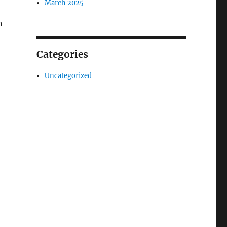
March 2025
n
Categories
Uncategorized