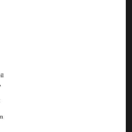
il
,
g
an