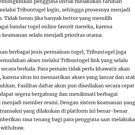
emungkinkan pengguna untuk melakukan taruhan
lalui Tribuntogel login, sehingga prosesnya menjadi
s. Tidak heran jika banyak bettor yang memilih
gai bandar togel online favorit mereka, karena
 keamanan selalu menjadi prioritas utama.
an berbagai jenis permainan togel, Tribuntogel juga
kemudahan akses melalui Tribuntogel link yang selalu
 secara berkala. Para pemain tidak perlu khawatir akan
 karena situs ini memastikan akses yang lancar dan stab
uhkan. Fasilitas daftar akun pun disediakan secara cepat
 dapat segera bergabung dan menikmati berbagai
i menjadi member resmi. Dengan sistem keamanan yan
 transaksi yang dilakukan di platform ini benar-benar
mberikan rasa tenang bagi para pengguna saat melakuk
 withdraw.