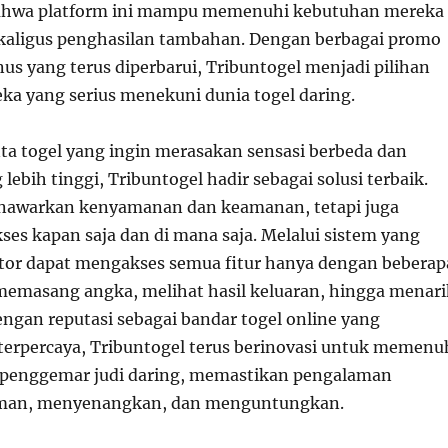
hwa platform ini mampu memenuhi kebutuhan mereka
kaligus penghasilan tambahan. Dengan berbagai promo
us yang terus diperbarui, Tribuntogel menjadi pilihan
ka yang serius menekuni dunia togel daring.
nta togel yang ingin merasakan sensasi berbeda dan
ebih tinggi, Tribuntogel hadir sebagai solusi terbaik.
nawarkan kenyamanan dan keamanan, tetapi juga
s kapan saja dan di mana saja. Melalui sistem yang
ettor dapat mengakses semua fitur hanya dengan beberap
i memasang angka, melihat hasil keluaran, hingga menari
gan reputasi sebagai bandar togel online yang
 terpercaya, Tribuntogel terus berinovasi untuk memenu
 penggemar judi daring, memastikan pengalaman
man, menyenangkan, dan menguntungkan.