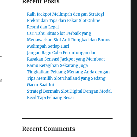
Recent Posts
Raih Jackpot Melimpah dengan Strategi
Efektif dan Tips dari Pakar Slot Online
Resmi dan Legal
Cari Tahu Situs Slot Terbaik yang
Menawarkan Slot Anti Rungkad dan Bonus
Melimpah Setiap Hari
Jangan Ragu Coba Peruntungan dan
.
Rasakan Sensasi Jackpot yang Membuat
Kamu Ketagihan Sekarang Juga
Tingkatkan Peluang Menang Anda dengan
Tips Memilih Slot Thailand yang Sedang
an
Gacor Saat Ini
Strategi Bermain Slot Digital Dengan Modal
Kecil Tapi Peluang Besar
Recent Comments