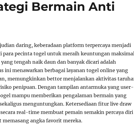
ategi Bermain Anti
judian daring, keberadaan platform terpercaya menjadi
i para pecinta togel untuk meraih keuntungan maksimal
 yang tengah naik daun dan banyak dicari adalah
tus ini menawarkan berbagai layanan togel online yang
an, memungkinkan bettor menjalankan aktivitas taruh
risiko penipuan. Dengan tampilan antarmuka yang user-
untogel mampu memberikan pengalaman bermain yang
kaligus menguntungkan. Ketersediaan fitur live draw
 secara real-time membuat pemain semakin percaya diri
t memasang angka favorit mereka.