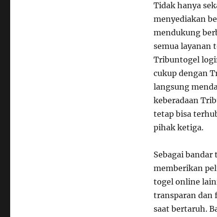
dengan
Tidak hanya se
Strategi
menyediakan ber
Bermain
mendukung berb
Anti
Boncos
semua layanan t
Terbaru
Tribuntogel log
cukup dengan Tr
langsung mendapa
keberadaan Trib
tetap bisa terh
pihak ketiga.
Sebagai bandar 
memberikan pel
togel online la
transparan dan 
saat bertaruh. 