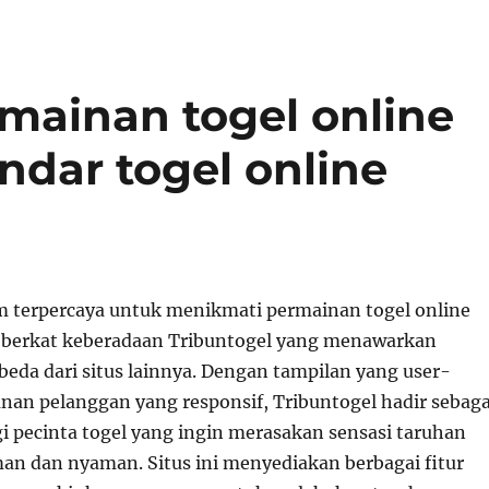
mainan togel online
andar togel online
m terpercaya untuk menikmati permainan togel online
berkat keberadaan Tribuntogel yang menawarkan
eda dari situs lainnya. Dengan tampilan yang user-
anan pelanggan yang responsif, Tribuntogel hadir sebaga
gi pecinta togel yang ingin merasakan sensasi taruhan
man dan nyaman. Situs ini menyediakan berbagai fitur