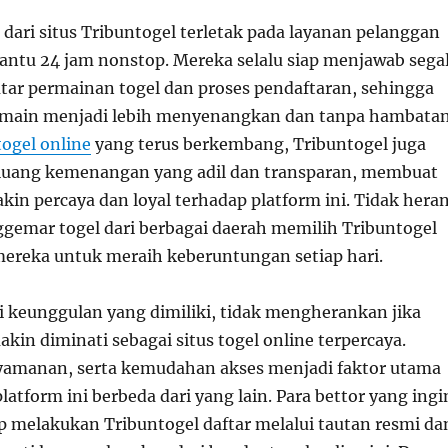
dari situs Tribuntogel terletak pada layanan pelanggan
ntu 24 jam nonstop. Mereka selalu siap menjawab sega
tar permainan togel dan proses pendaftaran, sehingga
main menjadi lebih menyenangkan dan tanpa hambatan
togel online
yang terus berkembang, Tribuntogel juga
uang kemenangan yang adil dan transparan, membuat
kin percaya dan loyal terhadap platform ini. Tidak hera
ggemar togel dari berbagai daerah memilih Tribuntogel
ereka untuk meraih keberuntungan setiap hari.
 keunggulan yang dimiliki, tidak mengherankan jika
kin diminati sebagai situs togel online terpercaya.
amanan, serta kemudahan akses menjadi faktor utama
tform ini berbeda dari yang lain. Para bettor yang ingi
 melakukan Tribuntogel daftar melalui tautan resmi da