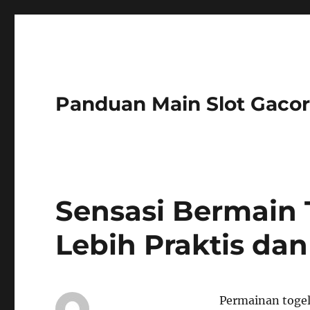
Panduan Main Slot Gacor
Sensasi Bermain 
Lebih Praktis da
Permainan togel