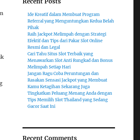
Recent Posts
an
Ide Kreatif dalam Membuat Program
Referral yang Menguntungkan Kedua Belah
Pihak
Raih Jackpot Melimpah dengan Strategi
Efektif dan Tips dari Pakar Slot Online
Resmi dan Legal
Cari Tahu Situs Slot Terbaik yang
ik
Menawarkan Slot Anti Rungkad dan Bonus
Melimpah Setiap Hari
Jangan Ragu Coba Peruntungan dan
Rasakan Sensasi Jackpot yang Membuat
g
Kamu Ketagihan Sekarang Juga
Tingkatkan Peluang Menang Anda dengan
Tips Memilih Slot Thailand yang Sedang
Gacor Saat Ini
Recent Comments