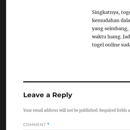
Singkatnya, tog
kemudahan dalam
yang seimbang, 
waktu luang. Jad
togel online su
Leave a Reply
Your email address will not be published.
Required fields
COMMENT
*