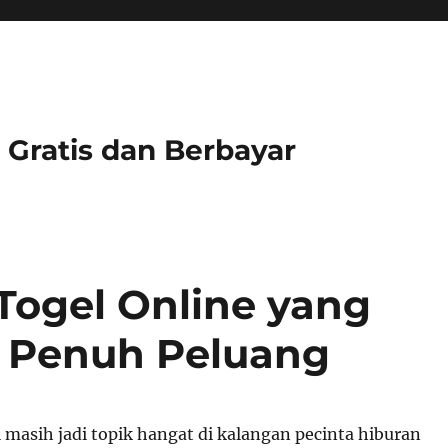
 Gratis dan Berbayar
Togel Online yang
n Penuh Peluang
 masih jadi topik hangat di kalangan pecinta hiburan