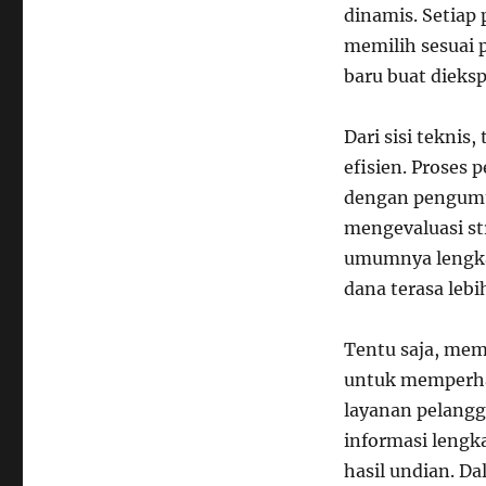
dinamis. Setiap 
memilih sesuai p
baru buat dieksp
Dari sisi teknis
efisien. Proses 
dengan pengumum
mengevaluasi st
umumnya lengka
dana terasa leb
Tentu saja, mem
untuk memperha
layanan pelangg
informasi lengka
hasil undian. D