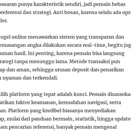
pasaran punya karakteristik sendiri, jadi pemain bebas
referensi dan strategi. Anti bosan, karena selalu ada ops
lor.
, togel online menawarkan sistem yang transparan dan
pemasangan angka dilakukan secara real-time, begitu ju
an hasil. Ini penting, karena pemain bisa langsung
rategi tanpa menunggu lama. Metode transaksi pun
p dan aman, sehingga urusan deposit dan penarikan
ih nyaman dan terkendali.
ilih platform yang tepat adalah kunci. Pemain disarank
tikan faktor keamanan, kemudahan navigasi, serta
an. Platform yang kredibel biasanya menyediakan
p, mulai dari panduan bermain, statistik, hingga update
alam pencarian referensi, banyak pemain mengenal