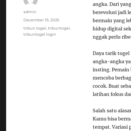
angka. Dari yan
Author
admin
berevolusi jadi
Posted
December 19, 2025
bermain yang leb
on
Tags
tribun togel
,
tribuntogel
,
hidup digital se
tribuntogel login
nggak perlu ribe
Daya tarik togel
angka-angka yan
insting. Pemain
mencoba berbag
cocok. Buat seba
latihan fokus da
Salah satu alasa
Kamu bisa berma
tempat. Variasi 