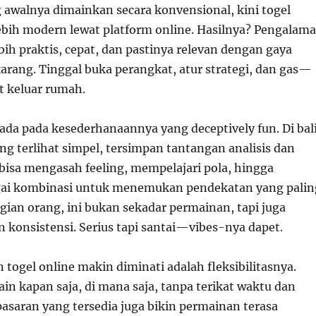
g awalnya dimainkan secara konvensional, kini togel
 lebih modern lewat platform online. Hasilnya? Pengalam
ih praktis, cepat, dan pastinya relevan dengan gaya
karang. Tinggal buka perangkat, atur strategi, dan gas—
t keluar rumah.
 ada pada kesederhanaannya yang deceptively fun. Di bal
g terlihat simpel, tersimpan tantangan analisis dan
 bisa mengasah feeling, mempelajari pola, hingga
ai kombinasi untuk menemukan pendekatan yang palin
gian orang, ini bukan sekadar permainan, tapi juga
n konsistensi. Serius tapi santai—vibes-nya dapet.
n togel online makin diminati adalah fleksibilitasnya.
in kapan saja, di mana saja, tanpa terikat waktu dan
pasaran yang tersedia juga bikin permainan terasa