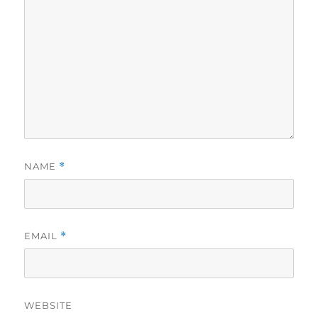
NAME
*
EMAIL
*
WEBSITE