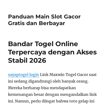
Panduan Main Slot Gacor
Gratis dan Berbayar
Bandar Togel Online
Terpercaya dengan Akses
Stabil 2026
sayaptogel login
Link Maxwin Togel Gacor saat
ini sedang digandrungi oleh banyak orang.
Mereka berharap bisa mendapatkan
kemenangan besar dengan mengandalkan link
ini. Namun, perlu diingat bahwa toto gelap ini