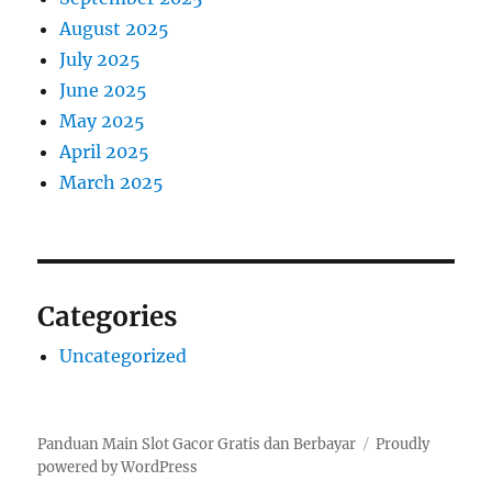
August 2025
July 2025
June 2025
May 2025
April 2025
March 2025
Categories
Uncategorized
Panduan Main Slot Gacor Gratis dan Berbayar
Proudly
powered by WordPress