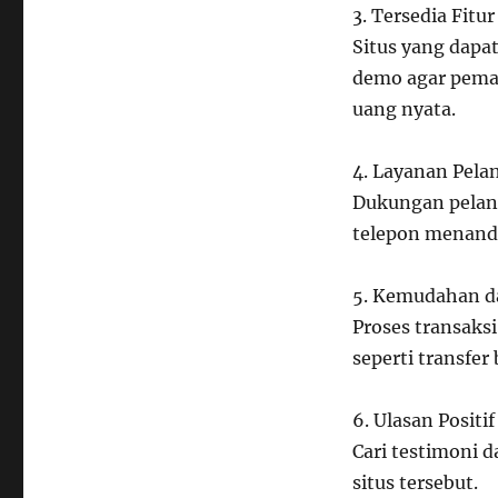
3. Tersedia Fitu
Situs yang dapa
demo agar pema
uang nyata.
4. Layanan Pela
Dukungan pelangg
telepon menanda
5. Kemudahan d
Proses transaks
seperti transfer
6. Ulasan Positi
Cari testimoni 
situs tersebut.