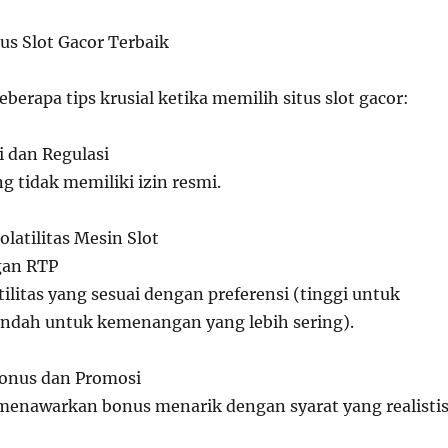
us Slot Gacor Terbaik
eberapa tips krusial ketika memilih situs slot gacor:
i dan Regulasi
ng tidak memiliki izin resmi.
latilitas Mesin Slot
gan RTP
atilitas yang sesuai dengan preferensi (tinggi untuk
rendah untuk kemenangan yang lebih sering).
onus dan Promosi
g menawarkan bonus menarik dengan syarat yang realistis