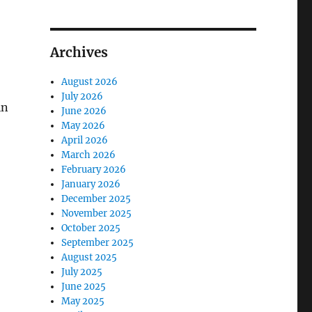
Archives
August 2026
July 2026
in
June 2026
May 2026
April 2026
March 2026
February 2026
January 2026
December 2025
November 2025
October 2025
September 2025
August 2025
July 2025
June 2025
May 2025