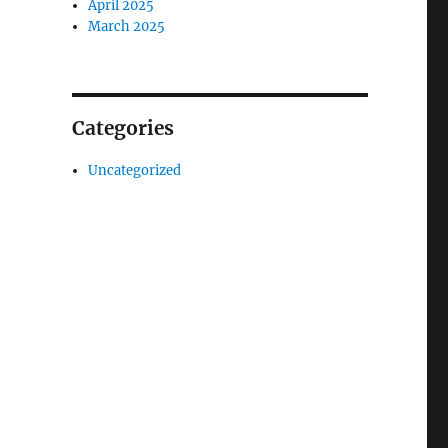
April 2025
March 2025
Categories
Uncategorized