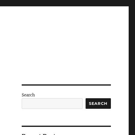
Search
SEARCH