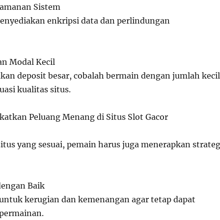
eamanan Sistem
menyediakan enkripsi data dan perlindungan
an Modal Kecil
an deposit besar, cobalah bermain dengan jumlah kecil
si kualitas situs.
katkan Peluang Menang di Situs Slot Gacor
situs yang sesuai, pemain harus juga menerapkan strateg
 dengan Baik
untuk kerugian dan kemenangan agar tetap dapat
permainan.