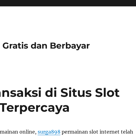
 Gratis dan Berbayar
saksi di Situs Slot
 Terpercaya
rmainan online,
surga898
permainan slot internet telah