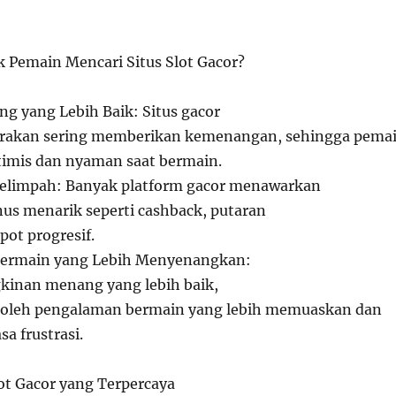
Pemain Mencari Situs Slot Gacor?
g yang Lebih Baik: Situs gacor
kirakan sering memberikan kemenangan, sehingga pema
timis dan nyaman saat bermain.
elimpah: Banyak platform gacor menawarkan
us menarik seperti cashback, putaran
kpot progresif.
ermain yang Lebih Menyenangkan:
inan menang yang lebih baik,
leh pengalaman bermain yang lebih memuaskan dan
sa frustrasi.
Slot Gacor yang Terpercaya