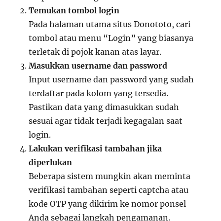
Temukan tombol login
Pada halaman utama situs Donototo, cari
tombol atau menu “Login” yang biasanya
terletak di pojok kanan atas layar.
Masukkan username dan password
Input username dan password yang sudah
terdaftar pada kolom yang tersedia.
Pastikan data yang dimasukkan sudah
sesuai agar tidak terjadi kegagalan saat
login.
Lakukan verifikasi tambahan jika
diperlukan
Beberapa sistem mungkin akan meminta
verifikasi tambahan seperti captcha atau
kode OTP yang dikirim ke nomor ponsel
Anda sebagai langkah pengamanan.