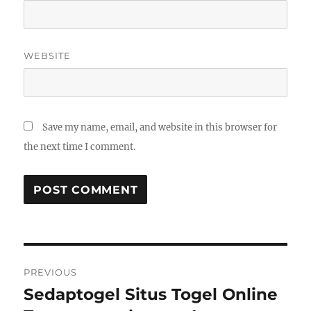
WEBSITE
Save my name, email, and website in this browser for
the next time I comment.
Post
PREVIOUS
navigation
Sedaptogel Situs Togel Online
Previous