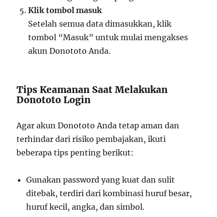
Klik tombol masuk
Setelah semua data dimasukkan, klik
tombol “Masuk” untuk mulai mengakses
akun Donototo Anda.
Tips Keamanan Saat Melakukan
Donototo Login
Agar akun Donototo Anda tetap aman dan
terhindar dari risiko pembajakan, ikuti
beberapa tips penting berikut:
Gunakan password yang kuat dan sulit
ditebak, terdiri dari kombinasi huruf besar,
huruf kecil, angka, dan simbol.