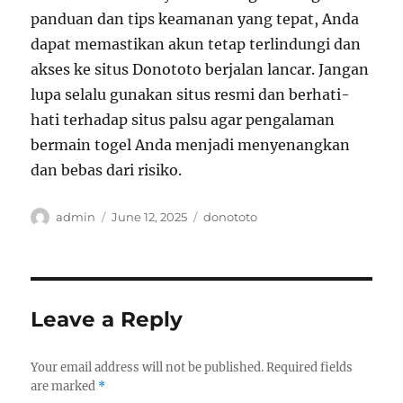
panduan dan tips keamanan yang tepat, Anda
dapat memastikan akun tetap terlindungi dan
akses ke situs Donototo berjalan lancar. Jangan
lupa selalu gunakan situs resmi dan berhati-
hati terhadap situs palsu agar pengalaman
bermain togel Anda menjadi menyenangkan
dan bebas dari risiko.
Author
Posted
Tags
admin
June 12, 2025
donototo
on
Leave a Reply
Your email address will not be published.
Required fields
are marked
*