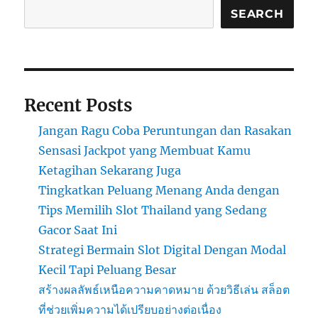
SEARCH
Recent Posts
Jangan Ragu Coba Peruntungan dan Rasakan
Sensasi Jackpot yang Membuat Kamu
Ketagihan Sekarang Juga
Tingkatkan Peluang Menang Anda dengan
Tips Memilih Slot Thailand yang Sedang
Gacor Saat Ini
Strategi Bermain Slot Digital Dengan Modal
Kecil Tapi Peluang Besar
สร้างผลลัพธ์เหนือความคาดหมาย ด้วยวิธีเล่น สล็อต
ที่ช่วยเพิ่มความได้เปรียบอย่างต่อเนื่อง