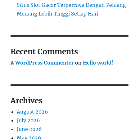
Situs Slot Gacor Terpercaya Dengan Peluang
Menang Lebih Tinggi Setiap Hari
Recent Comments
A WordPress Commenter
on
Hello world!
Archives
August 2026
July 2026
June 2026
May 2026