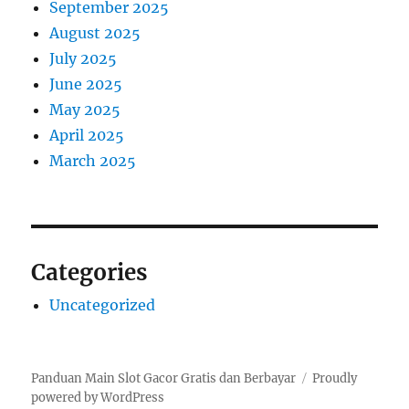
September 2025
August 2025
July 2025
June 2025
May 2025
April 2025
March 2025
Categories
Uncategorized
Panduan Main Slot Gacor Gratis dan Berbayar
Proudly
powered by WordPress