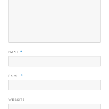
NAME
*
EMAIL
*
WEBSITE