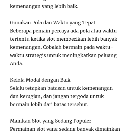
kemenangan yang lebih baik.
Gunakan Pola dan Waktu yang Tepat
Beberapa pemain percaya ada pola atau waktu
tertentu ketika slot memberikan lebih banyak
kemenangan. Cobalah bermain pada waktu-
waktu strategis untuk meningkatkan peluang
Anda.
Kelola Modal dengan Baik
Selalu tetapkan batasan untuk kemenangan
dan kerugian, dan jangan tergoda untuk
bermain lebih dari batas tersebut.
Mainkan Slot yang Sedang Populer
Permainan slot yang sedang banyak dimainkan