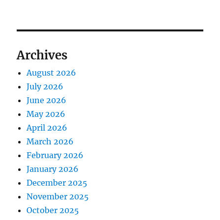
Archives
August 2026
July 2026
June 2026
May 2026
April 2026
March 2026
February 2026
January 2026
December 2025
November 2025
October 2025