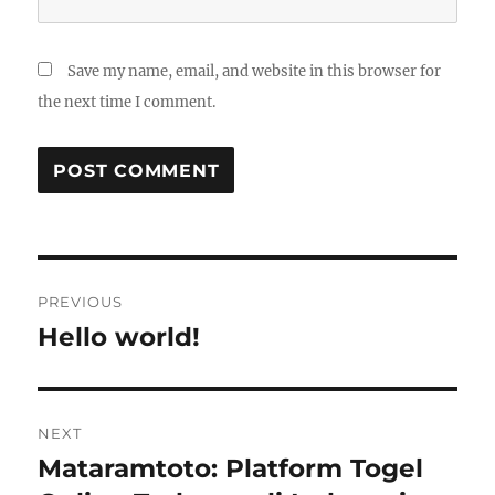
Save my name, email, and website in this browser for
the next time I comment.
Post
PREVIOUS
navigation
Hello world!
Previous
post:
NEXT
Mataramtoto: Platform Togel
Next