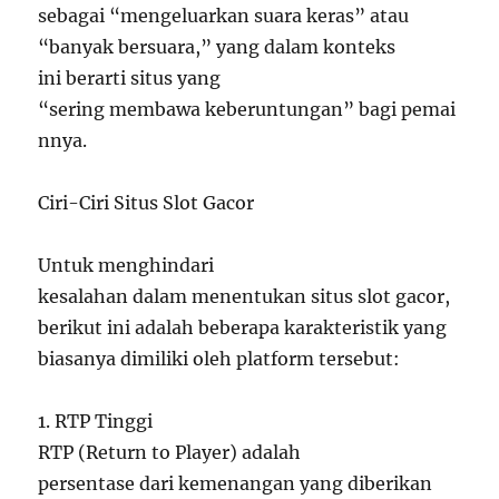
sebagai “mengeluarkan suara keras” atau
“banyak bersuara,” yang dalam konteks
ini berarti situs yang
“sering membawa keberuntungan” bagi pemai
nnya.
Ciri-Ciri Situs Slot Gacor
Untuk menghindari
kesalahan dalam menentukan situs slot gacor,
berikut ini adalah beberapa karakteristik yang
biasanya dimiliki oleh platform tersebut:
1. RTP Tinggi
RTP (Return to Player) adalah
persentase dari kemenangan yang diberikan