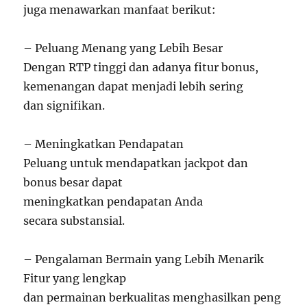
juga menawarkan manfaat berikut:
– Peluang Menang yang Lebih Besar
Dengan RTP tinggi dan adanya fitur bonus,
kemenangan dapat menjadi lebih sering
dan signifikan.
– Meningkatkan Pendapatan
Peluang untuk mendapatkan jackpot dan
bonus besar dapat
meningkatkan pendapatan Anda
secara substansial.
– Pengalaman Bermain yang Lebih Menarik
Fitur yang lengkap
dan permainan berkualitas menghasilkan peng