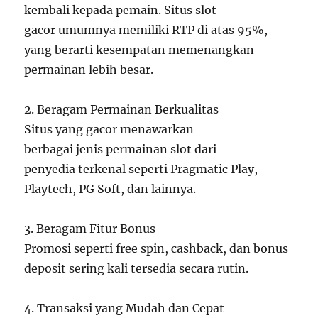
kembali kepada pemain. Situs slot
gacor umumnya memiliki RTP di atas 95%,
yang berarti kesempatan memenangkan
permainan lebih besar.
2. Beragam Permainan Berkualitas
Situs yang gacor menawarkan
berbagai jenis permainan slot dari
penyedia terkenal seperti Pragmatic Play,
Playtech, PG Soft, dan lainnya.
3. Beragam Fitur Bonus
Promosi seperti free spin, cashback, dan bonus
deposit sering kali tersedia secara rutin.
4. Transaksi yang Mudah dan Cepat