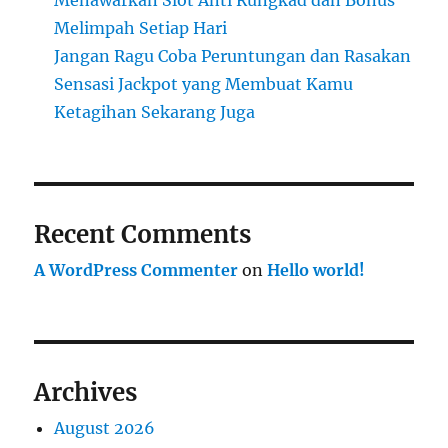
Menawarkan Slot Anti Rungkad dan Bonus
Melimpah Setiap Hari
Jangan Ragu Coba Peruntungan dan Rasakan
Sensasi Jackpot yang Membuat Kamu
Ketagihan Sekarang Juga
Recent Comments
A WordPress Commenter
on
Hello world!
Archives
August 2026