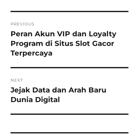
Post
PREVIOUS
navigation
Peran Akun VIP dan Loyalty
Previous
post:
Program di Situs Slot Gacor
Terpercaya
NEXT
Jejak Data dan Arah Baru
Next
post:
Dunia Digital