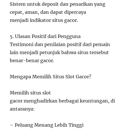
Sistem untuk deposit dan penarikan yang
cepat, aman, dan dapat dipercaya
menjadi indikator situs gacor.
5. Ulasan Positif dari Pengguna
Testimoni dan penilaian positif dari pemain
lain menjadi petunjuk bahwa situs tersebut
benar-benar gacor.
Mengapa Memilih Situs Slot Gacor?
Memilih situs slot
gacor menghadirkan berbagai keuntungan, di
antaranya:
– Peluang Menang Lebih Tinggi