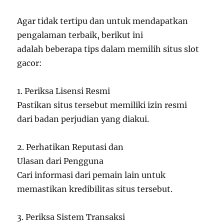
Agar tidak tertipu dan untuk mendapatkan
pengalaman terbaik, berikut ini
adalah beberapa tips dalam memilih situs slot
gacor:
1. Periksa Lisensi Resmi
Pastikan situs tersebut memiliki izin resmi
dari badan perjudian yang diakui.
2. Perhatikan Reputasi dan
Ulasan dari Pengguna
Cari informasi dari pemain lain untuk
memastikan kredibilitas situs tersebut.
3. Periksa Sistem Transaksi