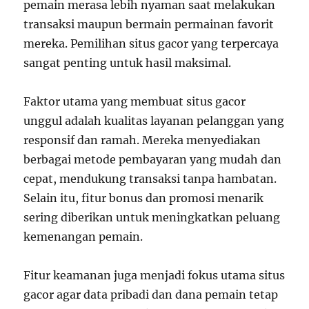
pemain merasa lebih nyaman saat melakukan
transaksi maupun bermain permainan favorit
mereka. Pemilihan situs gacor yang terpercaya
sangat penting untuk hasil maksimal.
Faktor utama yang membuat situs gacor
unggul adalah kualitas layanan pelanggan yang
responsif dan ramah. Mereka menyediakan
berbagai metode pembayaran yang mudah dan
cepat, mendukung transaksi tanpa hambatan.
Selain itu, fitur bonus dan promosi menarik
sering diberikan untuk meningkatkan peluang
kemenangan pemain.
Fitur keamanan juga menjadi fokus utama situs
gacor agar data pribadi dan dana pemain tetap