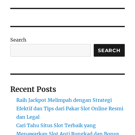
Search
SEARCH
Recent Posts
Raih Jackpot Melimpah dengan Strategi
Efektif dan Tips dari Pakar Slot Online Resmi
dan Legal
Cari Tahu Situs Slot Terbaik yang
Menawarkan Slot Anti Rungkad dan Bonus