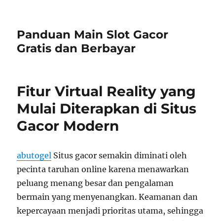
Panduan Main Slot Gacor
Gratis dan Berbayar
Fitur Virtual Reality yang
Mulai Diterapkan di Situs
Gacor Modern
abutogel
Situs gacor semakin diminati oleh
pecinta taruhan online karena menawarkan
peluang menang besar dan pengalaman
bermain yang menyenangkan. Keamanan dan
kepercayaan menjadi prioritas utama, sehingga