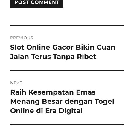
Post
PREVIOUS
navigation
Slot Online Gacor Bikin Cuan
Previous
post:
Jalan Terus Tanpa Ribet
NEXT
Raih Kesempatan Emas
Next
post:
Menang Besar dengan Togel
Online di Era Digital