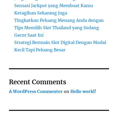
Sensasi Jackpot yang Membuat Kamu
Ketagihan Sekarang Juga
Tingkatkan Peluang Menang Anda dengan
Tips Memilih Slot Thailand yang Sedang
Gacor Saat Ini
Strategi Bermain Slot Digital Dengan Modal
Kecil Tapi Peluang Besar
Recent Comments
A WordPress Commenter
on
Hello world!