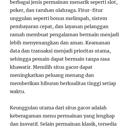
berbagai jenis permainan menarik seperti slot,
poker, dan taruhan olahraga. Fitur-fitur
unggulan seperti bonus melimpah, sistem
pembayaran cepat, dan layanan pelanggan
ramah membuat pengalaman bermain menjadi
lebih menyenangkan dan aman. Keamanan
data dan transaksi menjadi prioritas utama,
sehingga pemain dapat bermain tanpa rasa
khawatir. Memilih situs gacor dapat
meningkatkan peluang menang dan
memberikan hiburan berkualitas tinggi setiap
waktu.
Keunggulan utama dari situs gacor adalah
keberagaman menu permainan yang lengkap
dan inovatif. Selain permainan klasik, tersedia