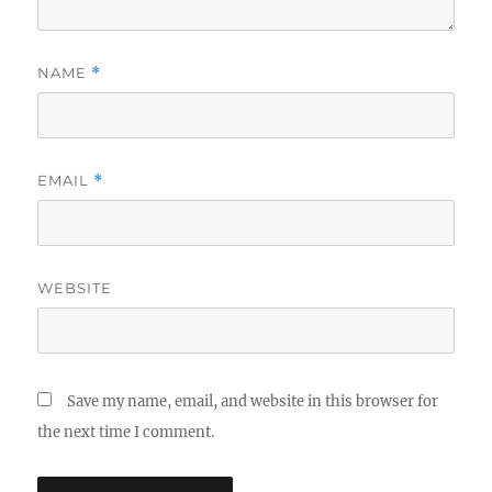
NAME
*
EMAIL
*
WEBSITE
Save my name, email, and website in this browser for
the next time I comment.