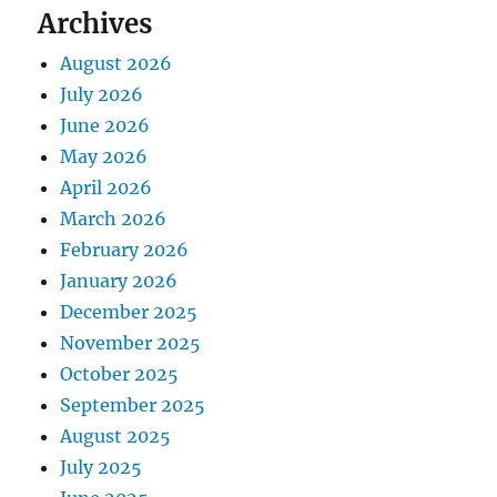
Archives
August 2026
July 2026
June 2026
May 2026
April 2026
March 2026
February 2026
January 2026
December 2025
November 2025
October 2025
September 2025
August 2025
July 2025