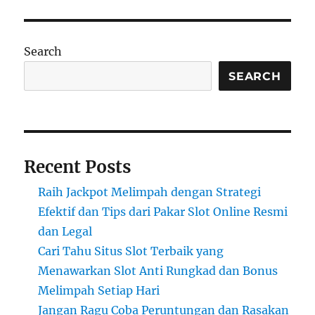
Search
SEARCH
Recent Posts
Raih Jackpot Melimpah dengan Strategi
Efektif dan Tips dari Pakar Slot Online Resmi
dan Legal
Cari Tahu Situs Slot Terbaik yang
Menawarkan Slot Anti Rungkad dan Bonus
Melimpah Setiap Hari
Jangan Ragu Coba Peruntungan dan Rasakan