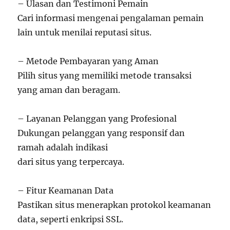
– Ulasan dan Testimoni Pemain
Cari informasi mengenai pengalaman pemain
lain untuk menilai reputasi situs.
– Metode Pembayaran yang Aman
Pilih situs yang memiliki metode transaksi
yang aman dan beragam.
– Layanan Pelanggan yang Profesional
Dukungan pelanggan yang responsif dan
ramah adalah indikasi
dari situs yang terpercaya.
– Fitur Keamanan Data
Pastikan situs menerapkan protokol keamanan
data, seperti enkripsi SSL.