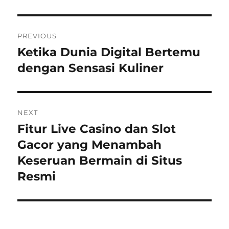
Post
PREVIOUS
navigation
Ketika Dunia Digital Bertemu
Previous
post:
dengan Sensasi Kuliner
NEXT
Fitur Live Casino dan Slot
Next
post:
Gacor yang Menambah
Keseruan Bermain di Situs
Resmi