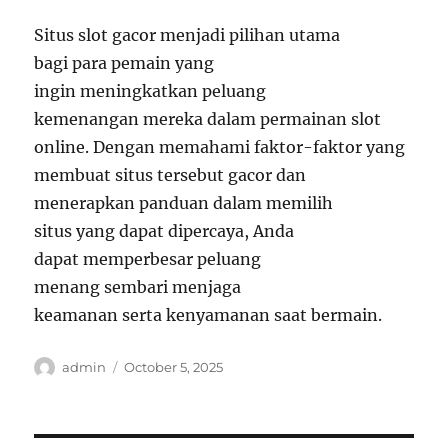
Situs slot gacor menjadi pilihan utama
bagi para pemain yang
ingin meningkatkan peluang
kemenangan mereka dalam permainan slot
online. Dengan memahami faktor-faktor yang
membuat situs tersebut gacor dan
menerapkan panduan dalam memilih
situs yang dapat dipercaya, Anda
dapat memperbesar peluang
menang sembari menjaga
keamanan serta kenyamanan saat bermain.
Author
Posted
admin
October 5, 2025
on