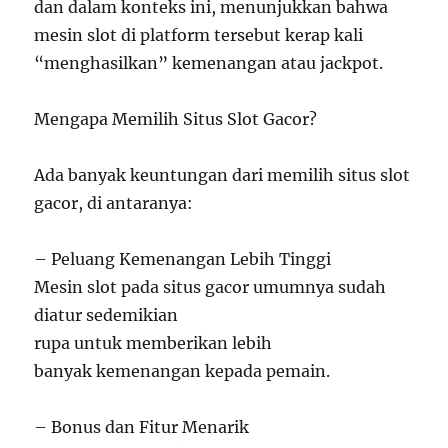
dan dalam konteks ini, menunjukkan bahwa
mesin slot di platform tersebut kerap kali
“menghasilkan” kemenangan atau jackpot.
Mengapa Memilih Situs Slot Gacor?
Ada banyak keuntungan dari memilih situs slot
gacor, di antaranya:
– Peluang Kemenangan Lebih Tinggi
Mesin slot pada situs gacor umumnya sudah
diatur sedemikian
rupa untuk memberikan lebih
banyak kemenangan kepada pemain.
– Bonus dan Fitur Menarik