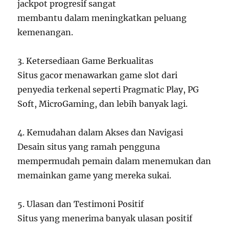
jackpot progresif sangat
membantu dalam meningkatkan peluang
kemenangan.
3. Ketersediaan Game Berkualitas
Situs gacor menawarkan game slot dari
penyedia terkenal seperti Pragmatic Play, PG
Soft, MicroGaming, dan lebih banyak lagi.
4. Kemudahan dalam Akses dan Navigasi
Desain situs yang ramah pengguna
mempermudah pemain dalam menemukan dan
memainkan game yang mereka sukai.
5. Ulasan dan Testimoni Positif
Situs yang menerima banyak ulasan positif