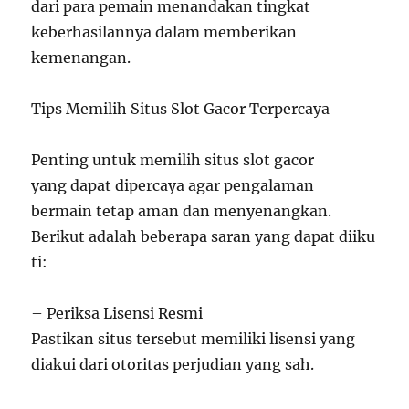
dari para pemain menandakan tingkat
keberhasilannya dalam memberikan
kemenangan.
Tips Memilih Situs Slot Gacor Terpercaya
Penting untuk memilih situs slot gacor
yang dapat dipercaya agar pengalaman
bermain tetap aman dan menyenangkan.
Berikut adalah beberapa saran yang dapat diiku
ti:
– Periksa Lisensi Resmi
Pastikan situs tersebut memiliki lisensi yang
diakui dari otoritas perjudian yang sah.