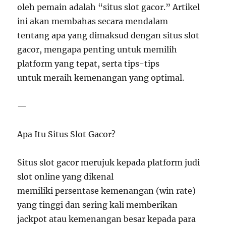
oleh pemain adalah “situs slot gacor.” Artikel
ini akan membahas secara mendalam
tentang apa yang dimaksud dengan situs slot
gacor, mengapa penting untuk memilih
platform yang tepat, serta tips-tips
untuk meraih kemenangan yang optimal.
—
Apa Itu Situs Slot Gacor?
Situs slot gacor merujuk kepada platform judi
slot online yang dikenal
memiliki persentase kemenangan (win rate)
yang tinggi dan sering kali memberikan
jackpot atau kemenangan besar kepada para