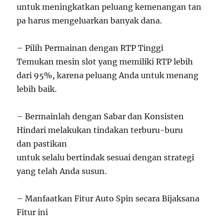
untuk meningkatkan peluang kemenangan tan
pa harus mengeluarkan banyak dana.
– Pilih Permainan dengan RTP Tinggi
Temukan mesin slot yang memiliki RTP lebih
dari 95%, karena peluang Anda untuk menang
lebih baik.
– Bermainlah dengan Sabar dan Konsisten
Hindari melakukan tindakan terburu-buru
dan pastikan
untuk selalu bertindak sesuai dengan strategi
yang telah Anda susun.
– Manfaatkan Fitur Auto Spin secara Bijaksana
Fitur ini