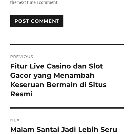
the next time I comment.
Post
PREVIOUS
navigation
Fitur Live Casino dan Slot
Previous
post:
Gacor yang Menambah
Keseruan Bermain di Situs
Resmi
NEXT
Malam Santai Jadi Lebih Seru
Next