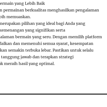
ermain yang Lebih Baik
an permainan berkualitas menghasilkan pengalaman
ebih memuaskan.
 merupakan pilihan yang ideal bagi Anda yang
kemenangan yang signifikan serta
alaman bermain yang seru. Dengan memilih platform
ndalkan dan memenuhi semua syarat, kesempatan
an semakin terbuka lebar. Pastikan untuk selalu
tanggung jawab dan terapkan strategi
k meraih hasil yang optimal.