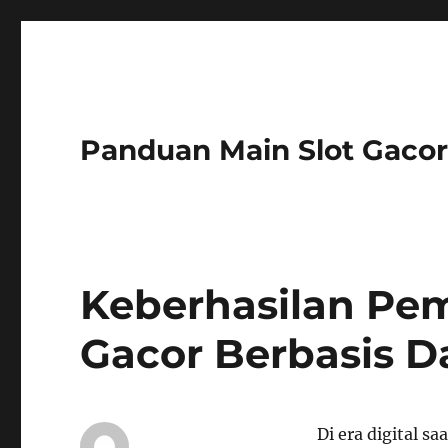
Panduan Main Slot Gacor
Keberhasilan Pema
Gacor Berbasis Da
Di era digital s