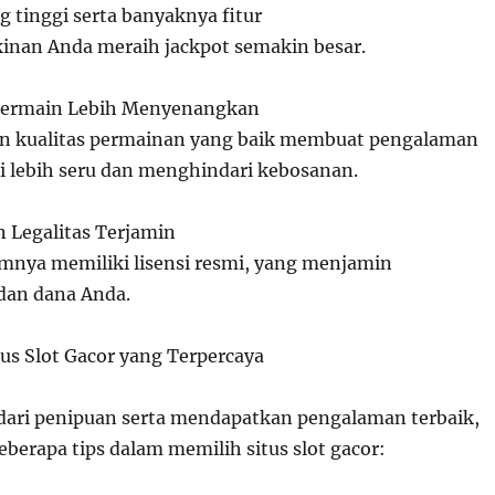
 tinggi serta banyaknya fitur
nan Anda meraih jackpot semakin besar.
Bermain Lebih Menyenangkan
an kualitas permainan yang baik membuat pengalaman
 lebih seru dan menghindari kebosanan.
 Legalitas Terjamin
mnya memiliki lisensi resmi, yang menjamin
dan dana Anda.
tus Slot Gacor yang Terpercaya
ari penipuan serta mendapatkan pengalaman terbaik,
eberapa tips dalam memilih situs slot gacor: