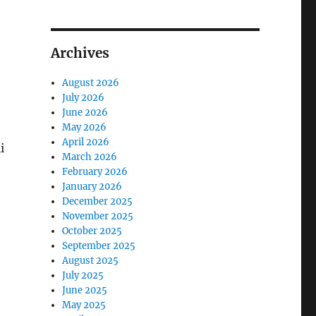
Archives
August 2026
July 2026
June 2026
May 2026
April 2026
i
March 2026
February 2026
January 2026
December 2025
November 2025
October 2025
September 2025
August 2025
July 2025
June 2025
May 2025