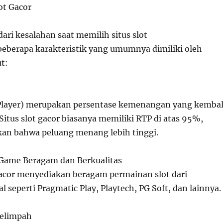
lot Gacor
ri kesalahan saat memilih situs slot
 beberapa karakteristik yang umumnya dimiliki oleh
t:
Player) merupakan persentase kemenangan yang kembal
itus slot gacor biasanya memiliki RTP di atas 95%,
an bahwa peluang menang lebih tinggi.
 Game Beragam dan Berkualitas
acor menyediakan beragam permainan slot dari
l seperti Pragmatic Play, Playtech, PG Soft, dan lainnya.
Melimpah