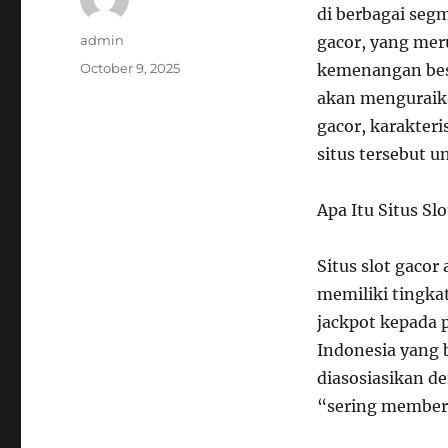
di berbagai seg
Author
admin
gacor, yang mer
Posted
October 9, 2025
kemenangan besa
on
akan menguraika
gacor, karakter
situs tersebut
Apa Itu Situs Sl
Situs slot gacor
memiliki tingka
jackpot kepada p
Indonesia yang b
diasosiasikan d
“sering member