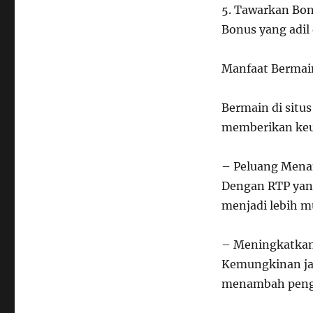
5. Tawarkan Bon
Bonus yang adil
Manfaat Bermain
Bermain di situs
memberikan keu
– Peluang Mena
Dengan RTP yan
menjadi lebih m
– Meningkatkan
Kemungkinan jac
menambah pengh