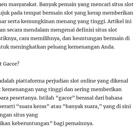
men masyarakat. Banyak pemain yang mencari situs slot
ujuk pada tempat bermain slot yang kerap memberikan
r serta kemungkinan menang yang tinggi. Artikel ini
n secara mendalam mengenai definisi situs slot
istiknya, cara memilihnya, dan keuntungan bermain di
 untuk meningkatkan peluang kemenangan Anda.
ot Gacor?
 adalah piattaforma perjudian slot online yang dikenal
t kemenangan yang tinggi dan sering memberikan
ara pesertanya. Istilah “gacor” berasal dari bahasa
erarti “suara keras” atau “banyak suara,” yang di sini
engan situs yang
ikan keberuntungan” bagi pemainnya.