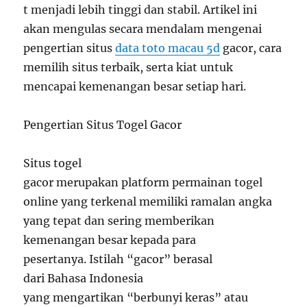
t menjadi lebih tinggi dan stabil. Artikel ini
akan mengulas secara mendalam mengenai
pengertian situs
data toto macau 5d
gacor, cara
memilih situs terbaik, serta kiat untuk
mencapai kemenangan besar setiap hari.
Pengertian Situs Togel Gacor
Situs togel
gacor merupakan platform permainan togel
online yang terkenal memiliki ramalan angka
yang tepat dan sering memberikan
kemenangan besar kepada para
pesertanya. Istilah “gacor” berasal
dari Bahasa Indonesia
yang mengartikan “berbunyi keras” atau