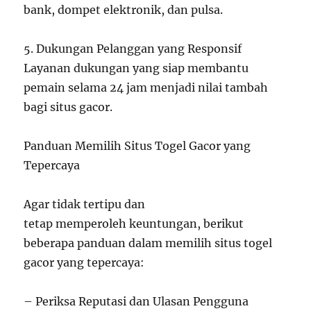
bank, dompet elektronik, dan pulsa.
5. Dukungan Pelanggan yang Responsif
Layanan dukungan yang siap membantu
pemain selama 24 jam menjadi nilai tambah
bagi situs gacor.
Panduan Memilih Situs Togel Gacor yang
Tepercaya
Agar tidak tertipu dan
tetap memperoleh keuntungan, berikut
beberapa panduan dalam memilih situs togel
gacor yang tepercaya:
– Periksa Reputasi dan Ulasan Pengguna