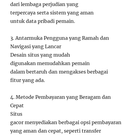
dari lembaga perjudian yang
terpercaya serta sistem yang aman
untuk data pribadi pemain.
3. Antarmuka Pengguna yang Ramah dan
Navigasi yang Lancar
Desain situs yang mudah
digunakan memudahkan pemain
dalam bertaruh dan mengakses berbagai
fitur yang ada.
4. Metode Pembayaran yang Beragam dan
Cepat
Situs
gacor menyediakan berbagai opsi pembayaran
yang aman dan cepat, seperti transfer