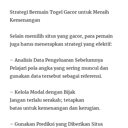
Strategi Bermain Togel Gacor untuk Meraih
Kemenangan
Selain memilih situs yang gacor, para pemain
juga harus menerapkan strategi yang efektif:
– Analisis Data Pengeluaran Sebelumnya
Pelajari pola angka yang sering muncul dan
gunakan data tersebut sebagai referensi.
– Kelola Modal dengan Bijak
Jangan terlalu serakah; tetapkan
batas untuk kemenangan dan kerugian.
– Gunakan Prediksi yang Diberikan Situs