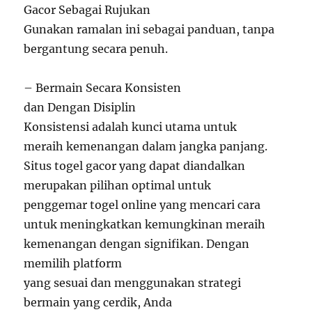
Gacor Sebagai Rujukan
Gunakan ramalan ini sebagai panduan, tanpa
bergantung secara penuh.
– Bermain Secara Konsisten
dan Dengan Disiplin
Konsistensi adalah kunci utama untuk
meraih kemenangan dalam jangka panjang.
Situs togel gacor yang dapat diandalkan
merupakan pilihan optimal untuk
penggemar togel online yang mencari cara
untuk meningkatkan kemungkinan meraih
kemenangan dengan signifikan. Dengan
memilih platform
yang sesuai dan menggunakan strategi
bermain yang cerdik, Anda