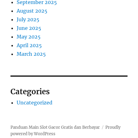
September 2025
August 2025
July 2025
June 2025
May 2025
April 2025
March 2025
Categories
Uncategorized
Panduan Main Slot Gacor Gratis dan Berbayar
Proudly
powered by WordPress