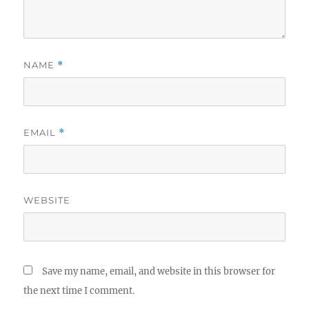
NAME
*
EMAIL
*
WEBSITE
Save my name, email, and website in this browser for
the next time I comment.