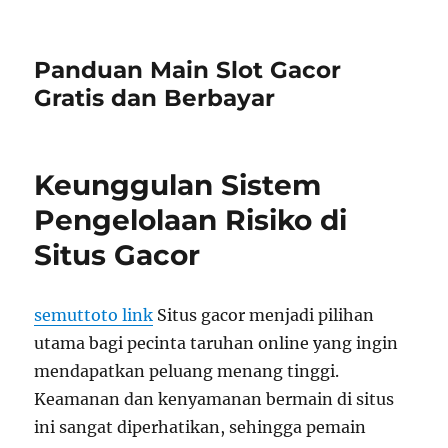
Panduan Main Slot Gacor
Gratis dan Berbayar
Keunggulan Sistem
Pengelolaan Risiko di
Situs Gacor
semuttoto link
Situs gacor menjadi pilihan
utama bagi pecinta taruhan online yang ingin
mendapatkan peluang menang tinggi.
Keamanan dan kenyamanan bermain di situs
ini sangat diperhatikan, sehingga pemain