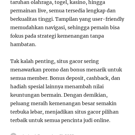
taruhan olahraga, togel, kasino, hingga
permainan live, semua tersedia lengkap dan
berkualitas tinggi. Tampilan yang user-friendly
memudahkan navigasi, sehingga pemain bisa
fokus pada strategi kemenangan tanpa
hambatan.
Tak kalah penting, situs gacor sering
menawarkan promo dan bonus menarik untuk
semua member. Bonus deposit, cashback, dan
hadiah spesial lainnya menambah nilai
keuntungan bermain. Dengan demikian,
peluang meraih kemenangan besar semakin
terbuka lebar, menjadikan situs gacor pilihan
terbaik untuk semua pencinta judi online.