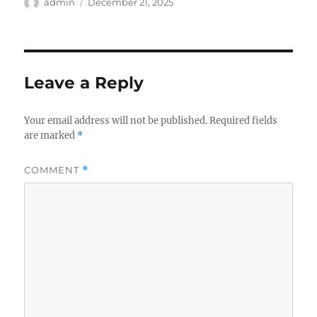
Author
Posted
admin
December 21, 2025
on
Leave a Reply
Your email address will not be published.
Required fields
are marked
*
COMMENT
*