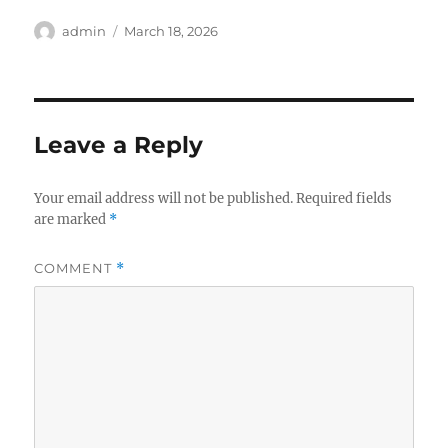
Author
Posted
admin
March 18, 2026
on
Leave a Reply
Your email address will not be published.
Required fields
are marked
*
COMMENT
*