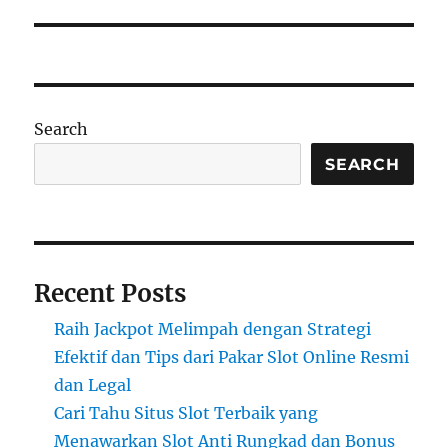
Search
SEARCH
Recent Posts
Raih Jackpot Melimpah dengan Strategi
Efektif dan Tips dari Pakar Slot Online Resmi
dan Legal
Cari Tahu Situs Slot Terbaik yang
Menawarkan Slot Anti Rungkad dan Bonus