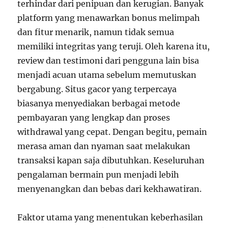
terhindar dari penipuan dan kerugian. Banyak
platform yang menawarkan bonus melimpah
dan fitur menarik, namun tidak semua
memiliki integritas yang teruji. Oleh karena itu,
review dan testimoni dari pengguna lain bisa
menjadi acuan utama sebelum memutuskan
bergabung. Situs gacor yang terpercaya
biasanya menyediakan berbagai metode
pembayaran yang lengkap dan proses
withdrawal yang cepat. Dengan begitu, pemain
merasa aman dan nyaman saat melakukan
transaksi kapan saja dibutuhkan. Keseluruhan
pengalaman bermain pun menjadi lebih
menyenangkan dan bebas dari kekhawatiran.
Faktor utama yang menentukan keberhasilan