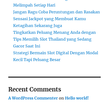
Melimpah Setiap Hari
Jangan Ragu Coba Peruntungan dan Rasakan
Sensasi Jackpot yang Membuat Kamu
Ketagihan Sekarang Juga
Tingkatkan Peluang Menang Anda dengan
Tips Memilih Slot Thailand yang Sedang
Gacor Saat Ini
Strategi Bermain Slot Digital Dengan Modal
Kecil Tapi Peluang Besar
Recent Comments
A WordPress Commenter
on
Hello world!