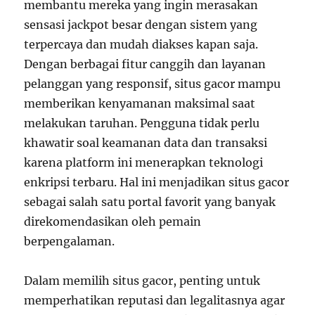
membantu mereka yang ingin merasakan
sensasi jackpot besar dengan sistem yang
terpercaya dan mudah diakses kapan saja.
Dengan berbagai fitur canggih dan layanan
pelanggan yang responsif, situs gacor mampu
memberikan kenyamanan maksimal saat
melakukan taruhan. Pengguna tidak perlu
khawatir soal keamanan data dan transaksi
karena platform ini menerapkan teknologi
enkripsi terbaru. Hal ini menjadikan situs gacor
sebagai salah satu portal favorit yang banyak
direkomendasikan oleh pemain
berpengalaman.
Dalam memilih situs gacor, penting untuk
memperhatikan reputasi dan legalitasnya agar