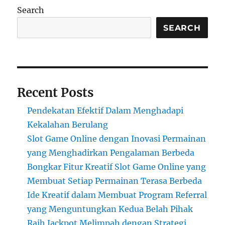
Search
SEARCH
Recent Posts
Pendekatan Efektif Dalam Menghadapi
Kekalahan Berulang
Slot Game Online dengan Inovasi Permainan
yang Menghadirkan Pengalaman Berbeda
Bongkar Fitur Kreatif Slot Game Online yang
Membuat Setiap Permainan Terasa Berbeda
Ide Kreatif dalam Membuat Program Referral
yang Menguntungkan Kedua Belah Pihak
Raih Jackpot Melimpah dengan Strategi