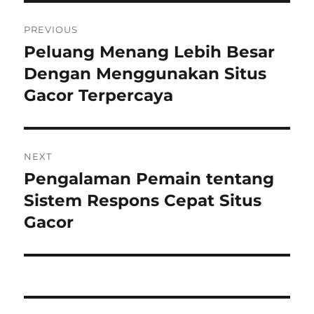
Post
PREVIOUS
navigation
Peluang Menang Lebih Besar
Previous
post:
Dengan Menggunakan Situs
Gacor Terpercaya
NEXT
Pengalaman Pemain tentang
Next
post:
Sistem Respons Cepat Situs
Gacor