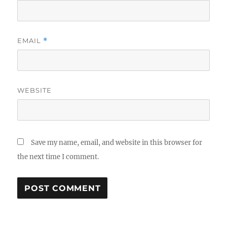
EMAIL
*
WEBSITE
Save my name, email, and website in this browser for
the next time I comment.