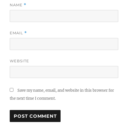
NAME
*
EMAIL
*
WEBSITE
Save my name, email, and website in this browser for
the next time I comment.