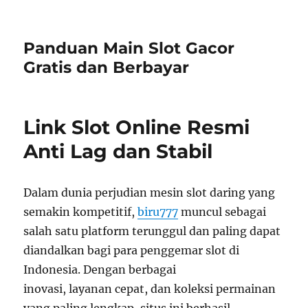
Panduan Main Slot Gacor
Gratis dan Berbayar
Link Slot Online Resmi
Anti Lag dan Stabil
Dalam dunia perjudian mesin slot daring yang
semakin kompetitif,
biru777
muncul sebagai
salah satu platform terunggul dan paling dapat
diandalkan bagi para penggemar slot di
Indonesia. Dengan berbagai
inovasi, layanan cepat, dan koleksi permainan