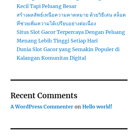
Kecil Tapi Peluang Besar
สร้างผลลัพธ์เหนือความคาดหมาย ด้วยวิธีเล่น สล็อต
ที่ช่วยเพิ่มความได้เปรียบอย่างต่อเนื่อง
Situs Slot Gacor Terpercaya Dengan Peluang
Menang Lebih Tinggi Setiap Hari
Dunia Slot Gacor yang Semakin Populer di
Kalangan Komunitas Digital
Recent Comments
A WordPress Commenter
on
Hello world!