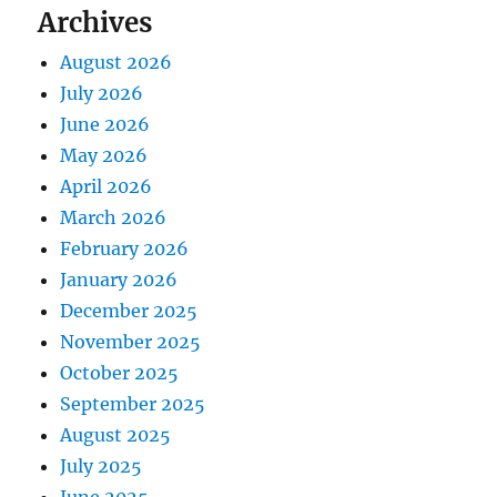
Archives
August 2026
July 2026
June 2026
May 2026
April 2026
March 2026
February 2026
January 2026
December 2025
November 2025
October 2025
September 2025
August 2025
July 2025