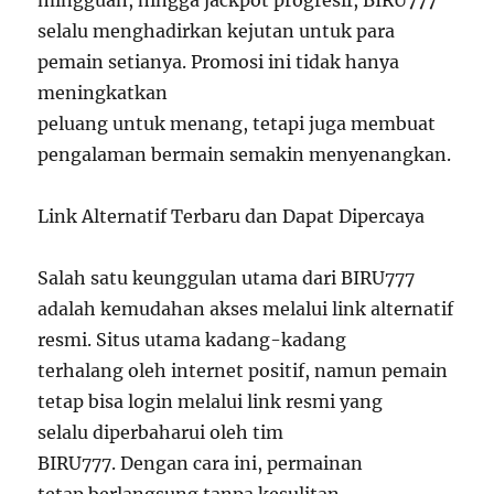
mingguan, hingga jackpot progresif, BIRU777
selalu menghadirkan kejutan untuk para
pemain setianya. Promosi ini tidak hanya
meningkatkan
peluang untuk menang, tetapi juga membuat
pengalaman bermain semakin menyenangkan.
Link Alternatif Terbaru dan Dapat Dipercaya
Salah satu keunggulan utama dari BIRU777
adalah kemudahan akses melalui link alternatif
resmi. Situs utama kadang-kadang
terhalang oleh internet positif, namun pemain
tetap bisa login melalui link resmi yang
selalu diperbaharui oleh tim
BIRU777. Dengan cara ini, permainan