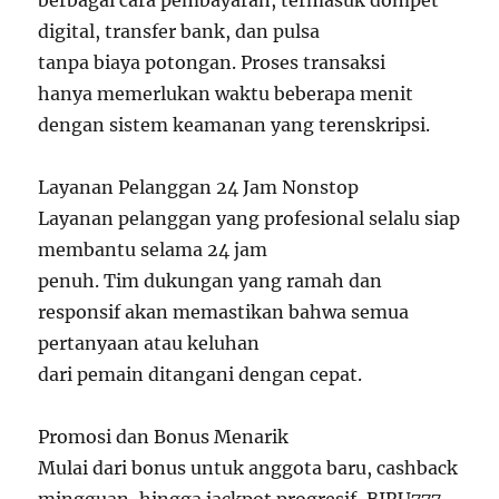
berbagai cara pembayaran, termasuk dompet
digital, transfer bank, dan pulsa
tanpa biaya potongan. Proses transaksi
hanya memerlukan waktu beberapa menit
dengan sistem keamanan yang terenskripsi.
Layanan Pelanggan 24 Jam Nonstop
Layanan pelanggan yang profesional selalu siap
membantu selama 24 jam
penuh. Tim dukungan yang ramah dan
responsif akan memastikan bahwa semua
pertanyaan atau keluhan
dari pemain ditangani dengan cepat.
Promosi dan Bonus Menarik
Mulai dari bonus untuk anggota baru, cashback