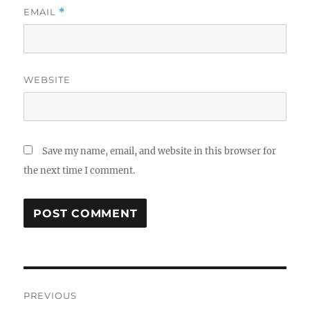
EMAIL
*
WEBSITE
Save my name, email, and website in this browser for
the next time I comment.
Post
PREVIOUS