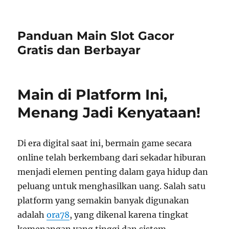
Panduan Main Slot Gacor
Gratis dan Berbayar
Main di Platform Ini,
Menang Jadi Kenyataan!
Di era digital saat ini, bermain game secara
online telah berkembang dari sekadar hiburan
menjadi elemen penting dalam gaya hidup dan
peluang untuk menghasilkan uang. Salah satu
platform yang semakin banyak digunakan
adalah
ora78
, yang dikenal karena tingkat