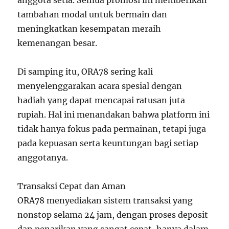
anggota setia. Semua promosi ini memberikan
tambahan modal untuk bermain dan
meningkatkan kesempatan meraih
kemenangan besar.
Di samping itu, ORA78 sering kali
menyelenggarakan acara spesial dengan
hadiah yang dapat mencapai ratusan juta
rupiah. Hal ini menandakan bahwa platform ini
tidak hanya fokus pada permainan, tetapi juga
pada kepuasan serta keuntungan bagi setiap
anggotanya.
Transaksi Cepat dan Aman
ORA78 menyediakan sistem transaksi yang
nonstop selama 24 jam, dengan proses deposit