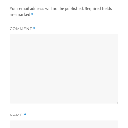
Your email address will not be published.
Required fields
are marked
*
COMMENT
*
NAME
*