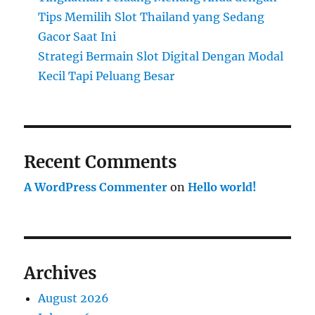
Tips Memilih Slot Thailand yang Sedang
Gacor Saat Ini
Strategi Bermain Slot Digital Dengan Modal
Kecil Tapi Peluang Besar
Recent Comments
A WordPress Commenter
on
Hello world!
Archives
August 2026