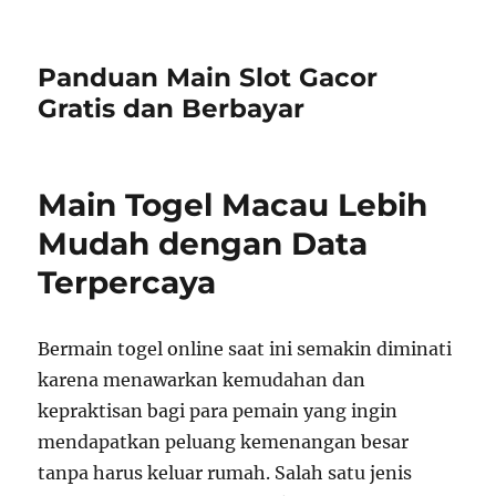
Panduan Main Slot Gacor
Gratis dan Berbayar
Main Togel Macau Lebih
Mudah dengan Data
Terpercaya
Bermain togel online saat ini semakin diminati
karena menawarkan kemudahan dan
kepraktisan bagi para pemain yang ingin
mendapatkan peluang kemenangan besar
tanpa harus keluar rumah. Salah satu jenis