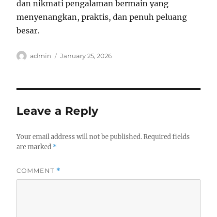
dan nikmati pengalaman bermain yang
menyenangkan, praktis, dan penuh peluang
besar.
Author
Posted
admin
January 25, 2026
on
Leave a Reply
Your email address will not be published.
Required fields
are marked
*
COMMENT
*