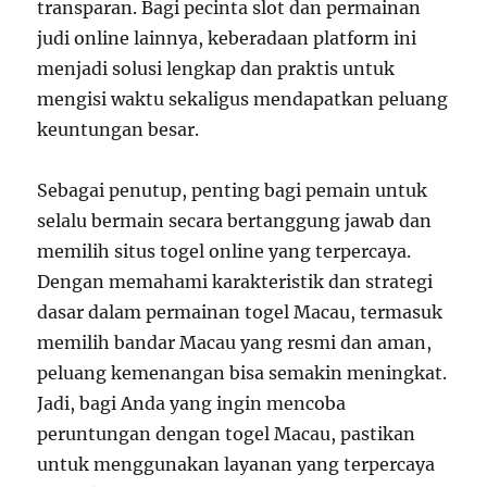
transparan. Bagi pecinta slot dan permainan
judi online lainnya, keberadaan platform ini
menjadi solusi lengkap dan praktis untuk
mengisi waktu sekaligus mendapatkan peluang
keuntungan besar.
Sebagai penutup, penting bagi pemain untuk
selalu bermain secara bertanggung jawab dan
memilih situs togel online yang terpercaya.
Dengan memahami karakteristik dan strategi
dasar dalam permainan togel Macau, termasuk
memilih bandar Macau yang resmi dan aman,
peluang kemenangan bisa semakin meningkat.
Jadi, bagi Anda yang ingin mencoba
peruntungan dengan togel Macau, pastikan
untuk menggunakan layanan yang terpercaya