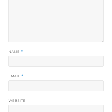
NAME
*
EMAIL
*
WEBSITE