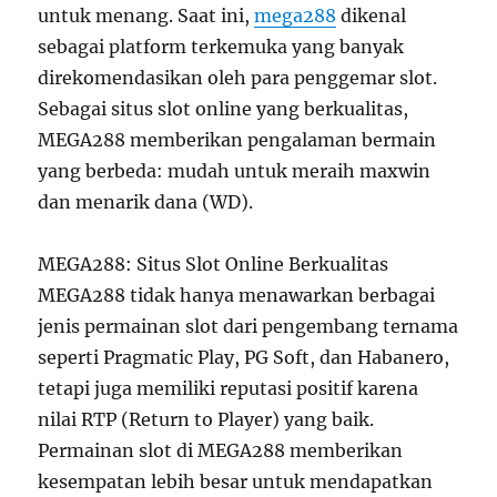
untuk menang. Saat ini,
mega288
dikenal
sebagai platform terkemuka yang banyak
direkomendasikan oleh para penggemar slot.
Sebagai situs slot online yang berkualitas,
MEGA288 memberikan pengalaman bermain
yang berbeda: mudah untuk meraih maxwin
dan menarik dana (WD).
MEGA288: Situs Slot Online Berkualitas
MEGA288 tidak hanya menawarkan berbagai
jenis permainan slot dari pengembang ternama
seperti Pragmatic Play, PG Soft, dan Habanero,
tetapi juga memiliki reputasi positif karena
nilai RTP (Return to Player) yang baik.
Permainan slot di MEGA288 memberikan
kesempatan lebih besar untuk mendapatkan