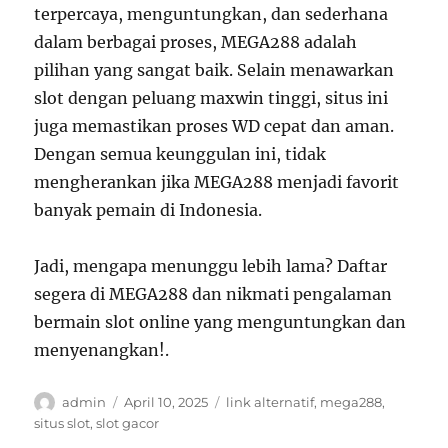
terpercaya, menguntungkan, dan sederhana
dalam berbagai proses, MEGA288 adalah
pilihan yang sangat baik. Selain menawarkan
slot dengan peluang maxwin tinggi, situs ini
juga memastikan proses WD cepat dan aman.
Dengan semua keunggulan ini, tidak
mengherankan jika MEGA288 menjadi favorit
banyak pemain di Indonesia.
Jadi, mengapa menunggu lebih lama? Daftar
segera di MEGA288 dan nikmati pengalaman
bermain slot online yang menguntungkan dan
menyenangkan!.
Author
Posted
Tags
admin
April 10, 2025
link alternatif
,
mega288
,
on
situs slot
,
slot gacor