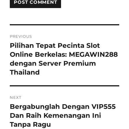
Post
PREVIOUS
navigation
Pilihan Tepat Pecinta Slot
Previous
post:
Online Berkelas: MEGAWIN288
dengan Server Premium
Thailand
NEXT
Bergabunglah Dengan VIP555
Next
post:
Dan Raih Kemenangan Ini
Tanpa Ragu