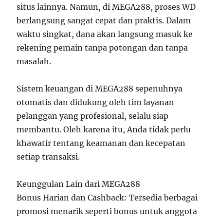
situs lainnya. Namun, di MEGA288, proses WD
berlangsung sangat cepat dan praktis. Dalam
waktu singkat, dana akan langsung masuk ke
rekening pemain tanpa potongan dan tanpa
masalah.
Sistem keuangan di MEGA288 sepenuhnya
otomatis dan didukung oleh tim layanan
pelanggan yang profesional, selalu siap
membantu. Oleh karena itu, Anda tidak perlu
khawatir tentang keamanan dan kecepatan
setiap transaksi.
Keunggulan Lain dari MEGA288
Bonus Harian dan Cashback: Tersedia berbagai
promosi menarik seperti bonus untuk anggota