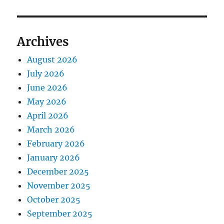
Archives
August 2026
July 2026
June 2026
May 2026
April 2026
March 2026
February 2026
January 2026
December 2025
November 2025
October 2025
September 2025