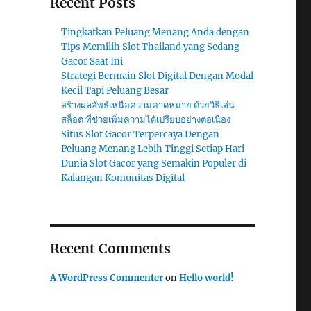
Recent Posts
Tingkatkan Peluang Menang Anda dengan
Tips Memilih Slot Thailand yang Sedang
Gacor Saat Ini
Strategi Bermain Slot Digital Dengan Modal
Kecil Tapi Peluang Besar
สร้างผลลัพธ์เหนือความคาดหมาย ด้วยวิธีเล่น
สล็อต ที่ช่วยเพิ่มความได้เปรียบอย่างต่อเนื่อง
Situs Slot Gacor Terpercaya Dengan
Peluang Menang Lebih Tinggi Setiap Hari
Dunia Slot Gacor yang Semakin Populer di
Kalangan Komunitas Digital
Recent Comments
A WordPress Commenter
on
Hello world!