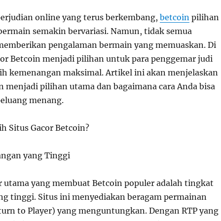
perjudian online yang terus berkembang,
betcoin
pilihan
bermain semakin bervariasi. Namun, tidak semua
 memberikan pengalaman bermain yang memuaskan. Di
cor Betcoin menjadi pilihan untuk para penggemar judi
ih kemenangan maksimal. Artikel ini akan menjelaskan
 menjadi pilihan utama dan bagaimana cara Anda bisa
eluang menang.
 Situs Gacor Betcoin?
ngan yang Tinggi
or utama yang membuat Betcoin populer adalah tingkat
 tinggi. Situs ini menyediakan beragam permainan
turn to Player) yang menguntungkan. Dengan RTP yang