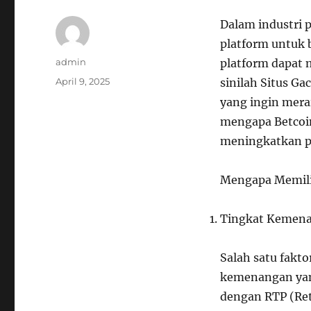
Dalam industri 
platform untuk 
Author
admin
platform dapat
Posted
April 9, 2025
sinilah Situs Ga
on
yang ingin mera
mengapa Betcoin
meningkatkan p
Mengapa Memilih
Tingkat Kemena
Salah satu fakt
kemenangan yang
dengan RTP (Re