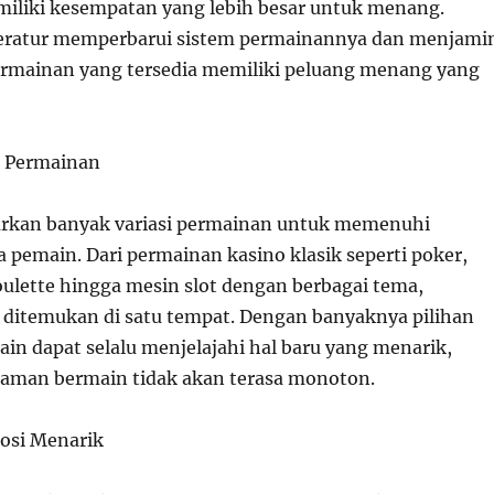
iliki kesempatan yang lebih besar untuk menang.
teratur memperbarui sistem permainannya dan menjami
rmainan yang tersedia memiliki peluang menang yang
n Permainan
rkan banyak variasi permainan untuk memenuhi
 pemain. Dari permainan kasino klasik seperti poker,
oulette hingga mesin slot dengan berbagai tema,
ditemukan di satu tempat. Dengan banyaknya pilihan
in dapat selalu menjelajahi hal baru yang menarik,
aman bermain tidak akan terasa monoton.
osi Menarik