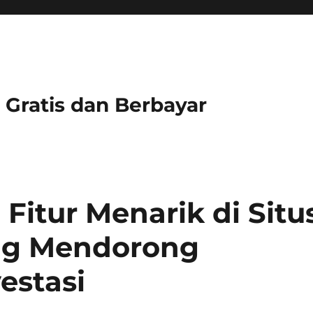
 Gratis dan Berbayar
itur Menarik di Situ
ang Mendorong
estasi