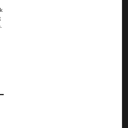
k
g
.