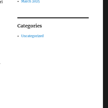
ri
March 2025
Categories
Uncategorized
.