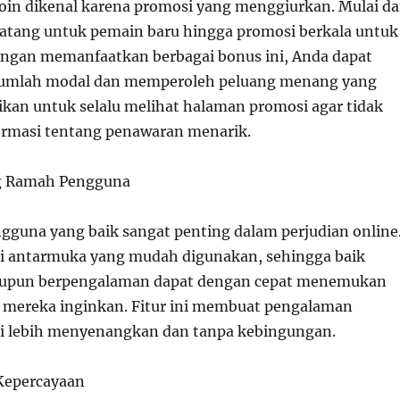
coin dikenal karena promosi yang menggiurkan. Mulai da
atang untuk pemain baru hingga promosi berkala untuk
engan memanfaatkan berbagai bonus ini, Anda dapat
umlah modal dan memperoleh peluang menang yang
tikan untuk selalu melihat halaman promosi agar tidak
ormasi tentang penawaran menarik.
g Ramah Pengguna
guna yang baik sangat penting dalam perjudian online
i antarmuka yang mudah digunakan, sehingga baik
upun berpengalaman dapat dengan cepat menemukan
 mereka inginkan. Fitur ini membuat pengalaman
i lebih menyenangkan dan tanpa kebingungan.
Kepercayaan