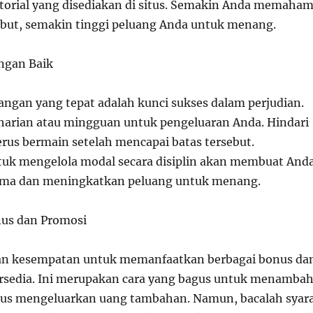
torial yang disediakan di situs. Semakin Anda memaham
but, semakin tinggi peluang Anda untuk menang.
ngan Baik
gan yang tepat adalah kunci sukses dalam perjudian.
harian atau mingguan untuk pengeluaran Anda. Hindari
erus bermain setelah mencapai batas tersebut.
k mengelola modal secara disiplin akan membuat And
lama dan meningkatkan peluang untuk menang.
us dan Promosi
kan kesempatan untuk memanfaatkan berbagai bonus da
rsedia. Ini merupakan cara yang bagus untuk menamba
rus mengeluarkan uang tambahan. Namun, bacalah syar