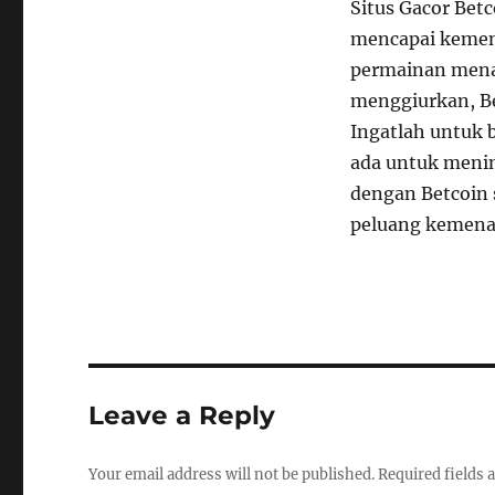
Situs Gacor Betc
mencapai kemen
permainan menar
menggiurkan, Be
Ingatlah untuk 
ada untuk meni
dengan Betcoin 
peluang kemenan
Leave a Reply
Your email address will not be published.
Required fields