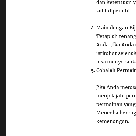
dan ketentuan y
sulit dipenuhi.
Main dengan Bi
Tetaplah tenan
Anda. Jika And
istirahat sejena
bisa menyebabka
Cobalah Permai
Jika Anda meras
menjelajahi per
permainan yang 
Mencoba berbaga
kemenangan.