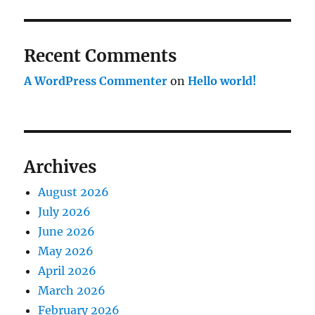
Recent Comments
A WordPress Commenter
on
Hello world!
Archives
August 2026
July 2026
June 2026
May 2026
April 2026
March 2026
February 2026