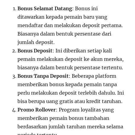
Bonus Selamat Datang
: Bonus ini
ditawarkan kepada pemain baru yang
mendaftar dan melakukan deposit pertama.
Biasanya dalam bentuk persentase dari
jumlah deposit.
Bonus Deposit
: Ini diberikan setiap kali
pemain melakukan deposit ke akun mereka,
biasanya dalam bentuk persentase tertentu.
Bonus Tanpa Deposit
: Beberapa platform
memberikan bonus kepada pemain tanpa
perlu melakukan deposit terlebih dahulu. Ini
bisa berupa uang gratis atau kredit taruhan.
Promo Rollover
: Program loyalitas yang
memberikan pemain bonus tambahan
berdasarkan jumlah taruhan mereka selama