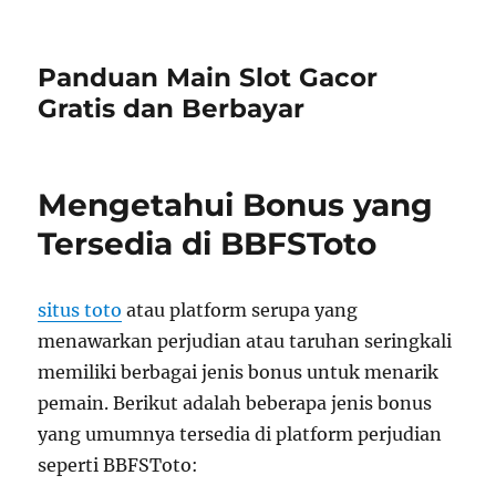
Panduan Main Slot Gacor
Gratis dan Berbayar
Mengetahui Bonus yang
Tersedia di BBFSToto
situs toto
atau platform serupa yang
menawarkan perjudian atau taruhan seringkali
memiliki berbagai jenis bonus untuk menarik
pemain. Berikut adalah beberapa jenis bonus
yang umumnya tersedia di platform perjudian
seperti BBFSToto: