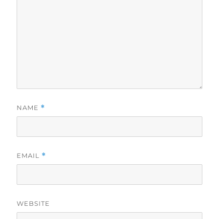
NAME
*
EMAIL
*
WEBSITE