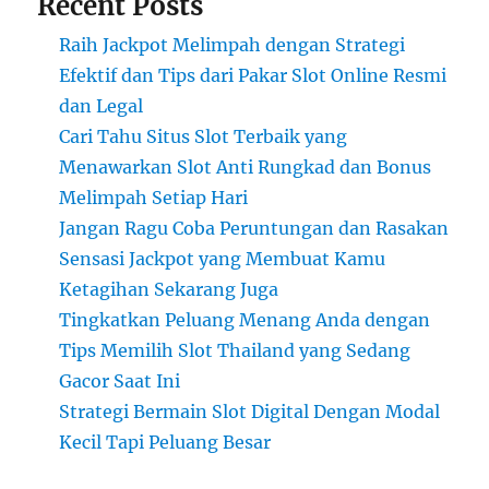
Recent Posts
Raih Jackpot Melimpah dengan Strategi
Efektif dan Tips dari Pakar Slot Online Resmi
dan Legal
Cari Tahu Situs Slot Terbaik yang
Menawarkan Slot Anti Rungkad dan Bonus
Melimpah Setiap Hari
Jangan Ragu Coba Peruntungan dan Rasakan
Sensasi Jackpot yang Membuat Kamu
Ketagihan Sekarang Juga
Tingkatkan Peluang Menang Anda dengan
Tips Memilih Slot Thailand yang Sedang
Gacor Saat Ini
Strategi Bermain Slot Digital Dengan Modal
Kecil Tapi Peluang Besar