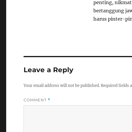
penting, nikmati
bertanggung jawa
harus pinter-p
Leave a Reply
Your email address will not be published.
Required fields
COMMENT
*