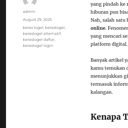
yang pindah ke r
Author
admin
hiburan pun bisa
Posted
August 29, 2025
Nah, salah satu
on
Tags
beras togel
,
berastogel
,
online
. Fenomen
berastogel alternatif
,
yang mencari se
berastogel daftar
,
platform digital.
berastogel login
Banyak artikel y
kamu temukan 
menunjukkan gim
termasuk inform
kalangan.
Kenapa T