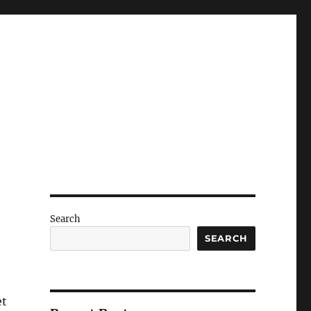
Search
SEARCH
et