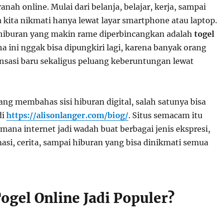
anah online. Mulai dari belanja, belajar, kerja, sampai
 kita nikmati hanya lewat layar smartphone atau laptop.
 hiburan yang makin rame diperbincangkan adalah
togel
a ini nggak bisa dipungkiri lagi, karena banyak orang
nsasi baru sekaligus peluang keberuntungan lewat
ang membahas sisi hiburan digital, salah satunya bisa
di
https://alisonlanger.com/biog/
. Situs semacam itu
ana internet jadi wadah buat berbagai jenis ekspresi,
asi, cerita, sampai hiburan yang bisa dinikmati semua
ogel Online Jadi Populer?