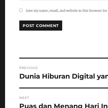
Save my name, email, and website in this browser for
Post
PREVIOUS
navigation
Dunia Hiburan Digital y
Previous
post:
NEXT
Puas dan Menang Hari In
Next