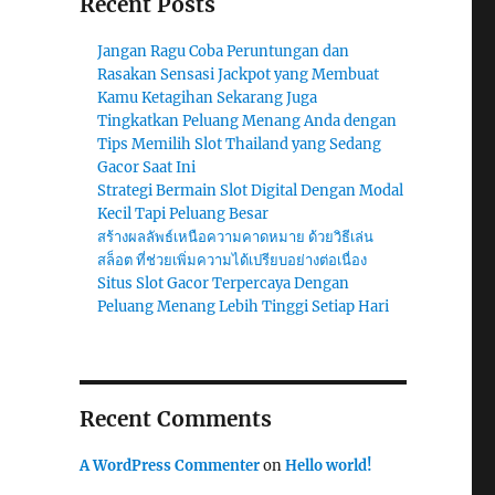
Recent Posts
Jangan Ragu Coba Peruntungan dan
Rasakan Sensasi Jackpot yang Membuat
Kamu Ketagihan Sekarang Juga
Tingkatkan Peluang Menang Anda dengan
Tips Memilih Slot Thailand yang Sedang
Gacor Saat Ini
Strategi Bermain Slot Digital Dengan Modal
Kecil Tapi Peluang Besar
สร้างผลลัพธ์เหนือความคาดหมาย ด้วยวิธีเล่น
สล็อต ที่ช่วยเพิ่มความได้เปรียบอย่างต่อเนื่อง
Situs Slot Gacor Terpercaya Dengan
Peluang Menang Lebih Tinggi Setiap Hari
Recent Comments
A WordPress Commenter
on
Hello world!