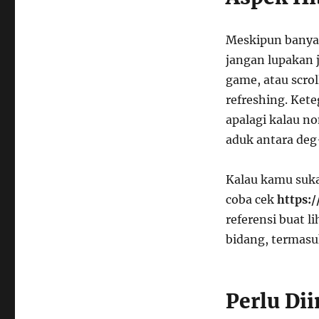
Meskipun banyak
jangan lupakan 
game, atau scroll
refreshing. Kete
apalagi kalau n
aduk antara deg
Kalau kamu suka 
coba cek
https:/
referensi buat 
bidang, termasuk
Perlu Di