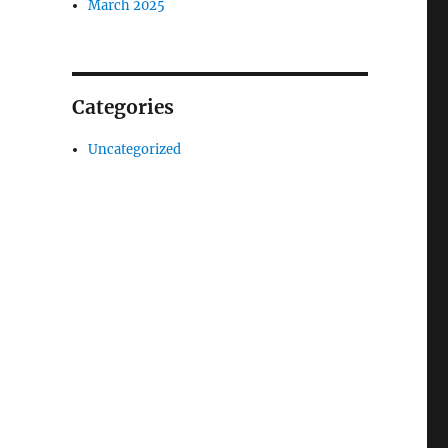
March 2025
Categories
Uncategorized