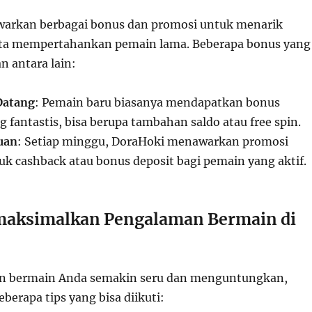
arkan berbagai bonus dan promosi untuk menarik
rta mempertahankan pemain lama. Beberapa bonus yang
n antara lain:
Datang
: Pemain baru biasanya mendapatkan bonus
 fantastis, bisa berupa tambahan saldo atau free spin.
uan
: Setiap minggu, DoraHoki menawarkan promosi
uk cashback atau bonus deposit bagi pemain yang aktif.
maksimalkan Pengalaman Bermain di
n bermain Anda semakin seru dan menguntungkan,
eberapa tips yang bisa diikuti: