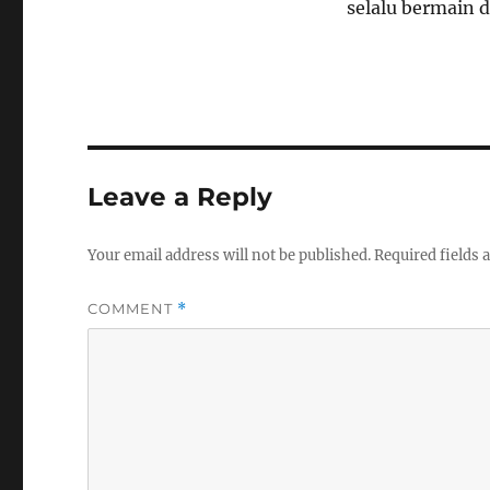
selalu bermain 
Leave a Reply
Your email address will not be published.
Required fields
COMMENT
*