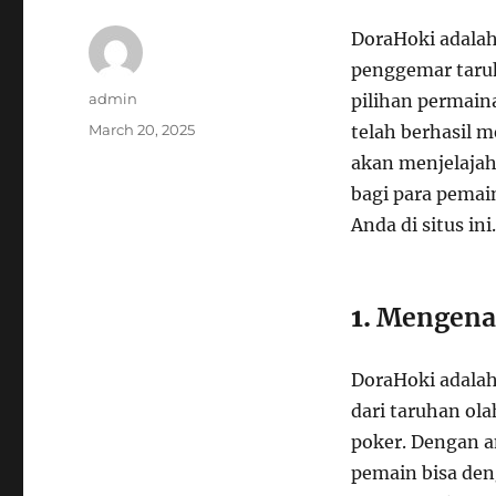
DoraHoki adalah
penggemar taruh
Author
admin
pilihan permai
Posted
March 20, 2025
telah berhasil m
on
akan menjelajah
bagi para pemai
Anda di situs ini.
1.
Mengena
DoraHoki adalah
dari taruhan ol
poker. Dengan 
pemain bisa de