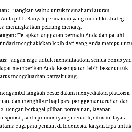
nan
: Luangkan waktu untuk memahami aturan
Anda pilih. Banyak permainan yang memiliki strategi
isa meningkatkan peluang menang.
angan
: Tetapkan anggaran bermain Anda dan patuhi
 Hindari menghabiskan lebih dari yang Anda mampu unt
nus
: Jangan ragu untuk memanfaatkan semua bonus ya
 dapat memberikan Anda kesempatan lebih besar untuk
arus mengeluarkan banyak uang.
 mengambil langkah besar dalam menyediakan platform
man, dan menghibur bagi para penggemar taruhan dan
e. Dengan berbagai pilihan permainan, layanan
esponsif, serta promosi yang menarik, situs ini layak
 utama bagi para pemain di Indonesia. Jangan lupa untuk