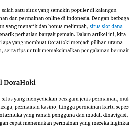
 salah satu situs yang semakin populer di kalangan
an dan permainan online di Indonesia. Dengan berbaga
nan yang menarik dan bonus melimpah,
situs slot dana
enarik perhatian banyak pemain. Dalam artikel ini, kita
i apa yang membuat DoraHoki menjadi pilihan utama
n, serta tips untuk memaksimalkan pengalaman bermai
l DoraHoki
 situs yang menyediakan beragam jenis permainan, mul
ahraga, permainan kasino, hingga permainan kartu seper
antarmuka yang ramah pengguna dan mudah dinavigasi,
ngan cepat menemukan permainan yang mereka inginka