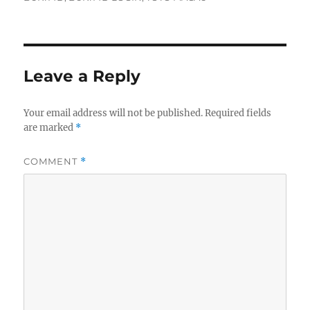
Leave a Reply
Your email address will not be published.
Required fields
are marked
*
COMMENT
*