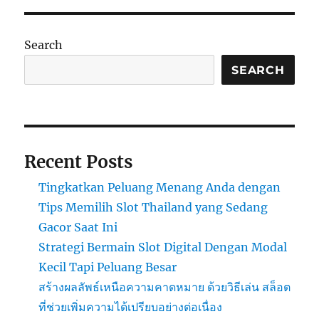
Search
SEARCH
Recent Posts
Tingkatkan Peluang Menang Anda dengan
Tips Memilih Slot Thailand yang Sedang
Gacor Saat Ini
Strategi Bermain Slot Digital Dengan Modal
Kecil Tapi Peluang Besar
สร้างผลลัพธ์เหนือความคาดหมาย ด้วยวิธีเล่น สล็อต
ที่ช่วยเพิ่มความได้เปรียบอย่างต่อเนื่อง