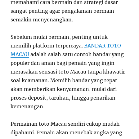
memahami cara bermain dan strategi dasar
sangat penting agar pengalaman bermain
semakin menyenangkan.
Sebelum mulai bermain, penting untuk
memilih platform terpercaya.
BANDAR TOTO
MACAU
adalah salah satu contoh bandar yang
populer dan aman bagi pemain yang ingin
merasakan sensasi toto Macau tanpa khawatir
soal keamanan. Memilih bandar yang tepat
akan memberikan kenyamanan, mulai dari
proses deposit, taruhan, hingga penarikan
kemenangan.
Permainan toto Macau sendiri cukup mudah
dipahami. Pemain akan menebak angka yang