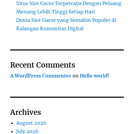
Situs Slot Gacor Terpercaya Dengan Peluang
Menang Lebih Tinggi Setiap Hari
Dunia Slot Gacor yang Semakin Populer di
Kalangan Komunitas Digital
Recent Comments
A WordPress Commenter
on
Hello world!
Archives
August 2026
July 2026