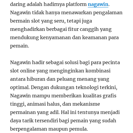
daring adalah hadirnya platform
nagawin
.
Nagawin tidak hanya menawarkan pengalaman
bermain slot yang seru, tetapi juga
menghadirkan berbagai fitur canggih yang
mendukung kenyamanan dan keamanan para
pemain.
Nagawin hadir sebagai solusi bagi para pecinta
slot online yang menginginkan kombinasi
antara hiburan dan peluang menang yang
optimal. Dengan dukungan teknologi terkini,
Nagawin mampu memberikan kualitas grafis
tinggi, animasi halus, dan mekanisme
permainan yang adil. Hal ini tentunya menjadi
daya tarik tersendiri bagi pemain yang sudah
berpengalaman maupun pemula.