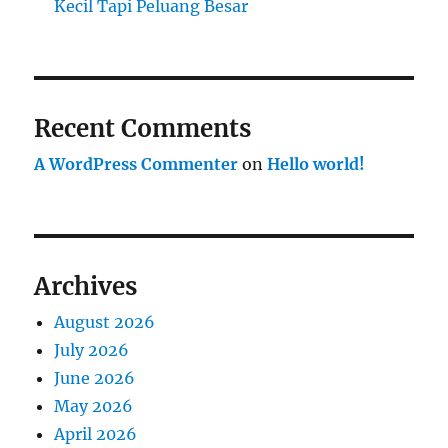
Kecil Tapi Peluang Besar
Recent Comments
A WordPress Commenter
on
Hello world!
Archives
August 2026
July 2026
June 2026
May 2026
April 2026