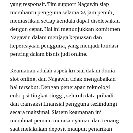
yang responsif. Tim support Nagawin siap
membantu pengguna selama 24 jam penuh,
memastikan setiap kendala dapat diselesaikan
dengan cepat. Hal ini menunjukkan komitmen
Nagawin dalam menjaga kepuasan dan
kepercayaan pengguna, yang menjadi fondasi
penting dalam bisnis judi online.
Keamanan adalah aspek krusial dalam dunia
slot online, dan Nagawin tidak mengabaikan
hal tersebut. Dengan penerapan teknologi
enkripsi tingkat tinggi, seluruh data pribadi
dan transaksi finansial pengguna terlindungi
secara maksimal. Sistem keamanan ini
membuat pemain merasa nyaman dan tenang
saat melakukan deposit maupun penarikan