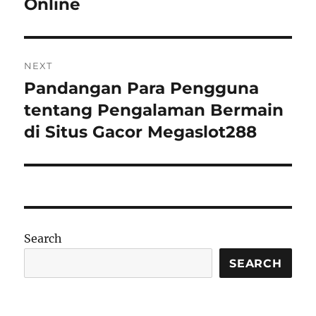
Online
NEXT
Pandangan Para Pengguna
Next
post:
tentang Pengalaman Bermain
di Situs Gacor Megaslot288
Search
SEARCH