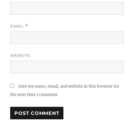
EMAIL
*
WEBSITE
Save my name, email, and website in this browser for
the next time I comment.