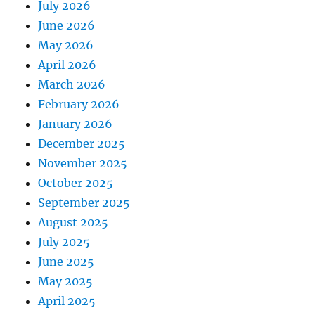
July 2026
June 2026
May 2026
April 2026
March 2026
February 2026
January 2026
December 2025
November 2025
October 2025
September 2025
August 2025
July 2025
June 2025
May 2025
April 2025