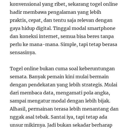
konvensional yang ribet, sekarang togel online
hadir membawa pengalaman yang lebih
praktis, cepat, dan tentu saja relevan dengan
gaya hidup digital. Tinggal modal smartphone
dan koneksi internet, semua bisa beres tanpa
perlu ke mana-mana. Simple, tapi tetap berasa
sensasinya.
Togel online bukan cuma soal keberuntungan
semata. Banyak pemain kini mulai bermain
dengan pendekatan yang lebih strategis. Mulai
dari membaca data, mengamati pola angka,
sampai mengatur modal dengan lebih bijak.
Alhasil, permainan terasa lebih menantang dan
nggak asal tebak. Santai iya, tapi tetap ada
unsur mikirnya. Jadi bukan sekadar berharap